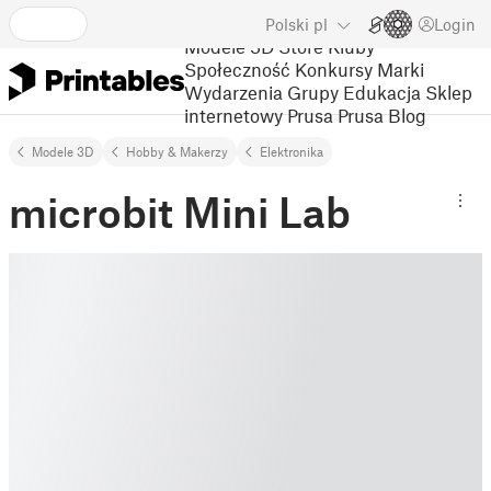
Polski
pl
Login
Modele 3D
Store
Kluby
Społeczność
Konkursy
Marki
Wydarzenia
Grupy
Edukacja
Sklep
internetowy Prusa
Prusa Blog
Modele 3D
Hobby & Makerzy
Elektronika
microbit Mini Lab