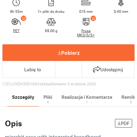
6h 55m
1× pliki do druku
0.15 mm
0.40 mm
PET
69.00 g
Prusa
MK3/S/S+
Pobierz
Lubię to
Udostępnij
27
130
0
1093
zaktualizowano 5 września 2023
Szczegóły
Pliki
Realizacje i Komentarze
Remik
4
1
0
Opis
PDF
microbit case with integrated breadboard.