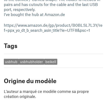
pairs and has cutouts for the cable and the last USB
port, respectively.
I've bought the hub at Amazon.de
https://www.amazon.de/gp/product/B0BLSL7L3Y/re
f=ppx_yo_dt_b_search_asin_title?ie=UTF8&psc=1
Tags
usbhub
usbhubholder
beikell
Origine du modèle
L'auteur a marqué ce modèle comme sa propre
création originale.