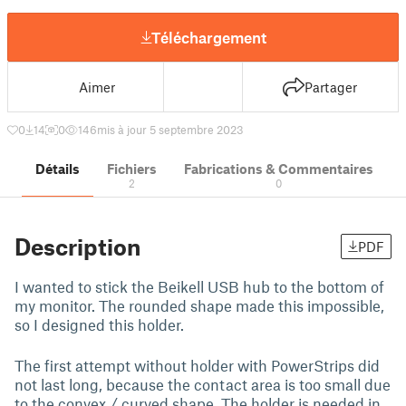
Téléchargement
Aimer
Partager
0
14
0
146
mis à jour 5 septembre 2023
Détails
Fichiers
Fabrications & Commentaires
2
0
Description
PDF
I wanted to stick the Beikell USB hub to the bottom of
my monitor. The rounded shape made this impossible,
so I designed this holder.
The first attempt without holder with PowerStrips did
not last long, because the contact area is too small due
to the convex / curved shape. The holder is needed in