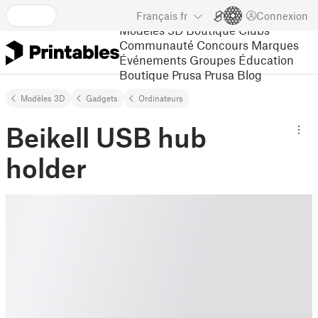
Français
fr
Connexion
Modèles 3D
Boutique
Clubs
Communauté
Concours
Marques
Événements
Groupes
Éducation
Boutique Prusa
Prusa Blog
Modèles 3D
Gadgets
Ordinateurs
Beikell USB hub
holder