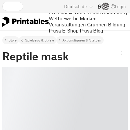
Deutsch
de
Login
3D Modelle
Store
Clubs
Community
Wettbewerbe
Marken
Veranstaltungen
Gruppen
Bildung
Prusa E-Shop
Prusa Blog
Store
Spielzeug & Spiele
Aktionsfiguren & Statuen
Reptile mask