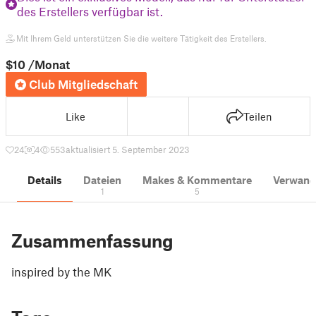
des Erstellers verfügbar ist.
Mit Ihrem Geld unterstützen Sie die weitere Tätigkeit des Erstellers.
$10
/Monat
Club Mitgliedschaft
Like
Teilen
24
4
553
aktualisiert 5. September 2023
Details
Dateien
Makes & Kommentare
Verwand
1
5
Zusammenfassung
inspired by the MK