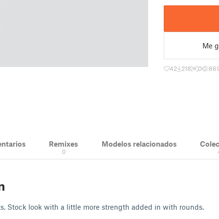
Me g
42
218
0
86
ntarios
Remixes
Modelos relacionados
Cole
0
n
s. Stock look with a little more strength added in with rounds.