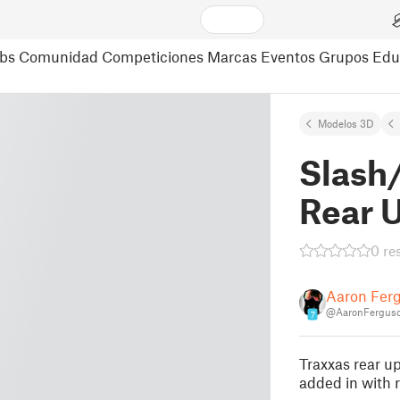
bs
Comunidad
Competiciones
Marcas
Eventos
Grupos
Edu
Modelos 3D
Slash
Rear U
0 re
Aaron Fer
@AaronFergus
7
Traxxas rear up
added in with r