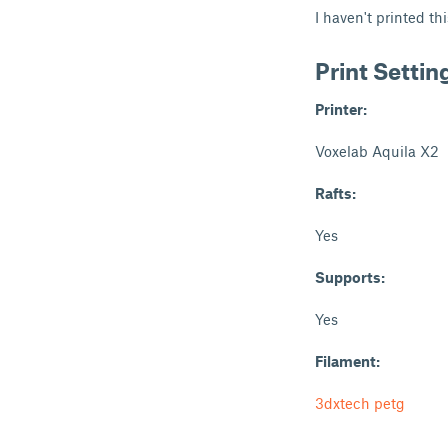
I haven't printed th
Print Settin
Printer:
Voxelab Aquila X2
Rafts:
Yes
Supports:
Yes
Filament:
3dxtech petg