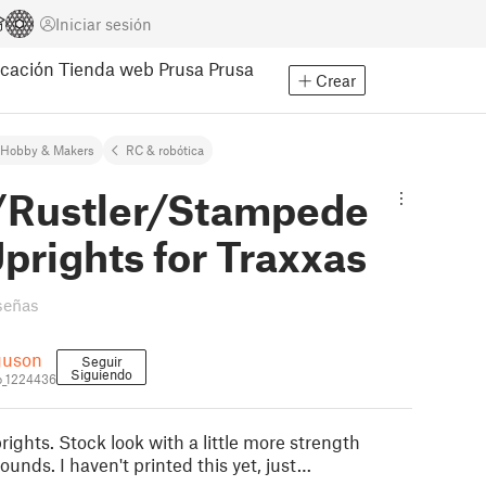
Iniciar sesión
cación
Tienda web Prusa
Prusa
Crear
Hobby & Makers
RC & robótica
/Rustler/Stampede
prights for Traxxas
señas
guson
Seguir
Siguiendo
o_1224436
rights. Stock look with a little more strength
ounds. I haven't printed this yet, just…