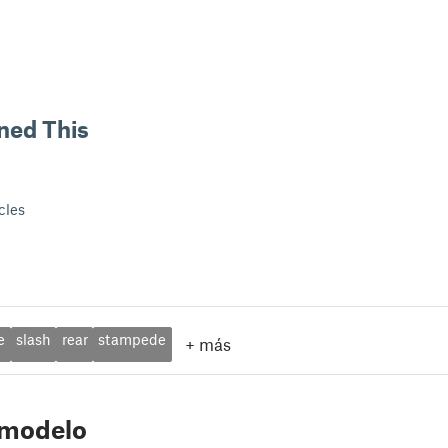
ned This
cles
e
slash
rear
stampede
+
más
 modelo