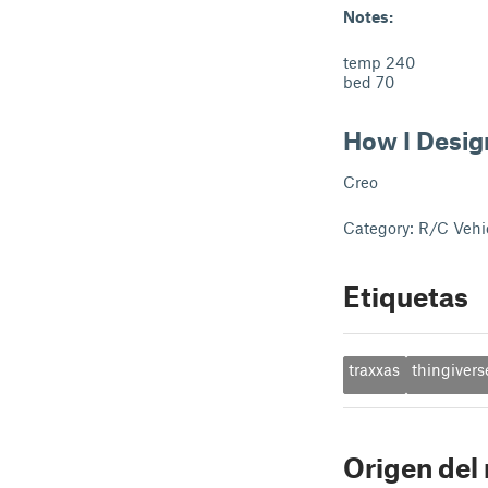
Notes:
temp 240
bed 70
How I Desig
Creo
Category: R/C Vehi
Etiquetas
traxxas
thingivers
Origen del