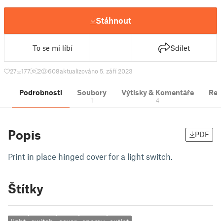
Stáhnout
To se mi líbí
Sdílet
27
177
2
608
aktualizováno 5. září 2023
Podrobnosti
Soubory
Výtisky & Komentáře
Re
1
4
Popis
PDF
Print in place hinged cover for a light switch.
Štítky