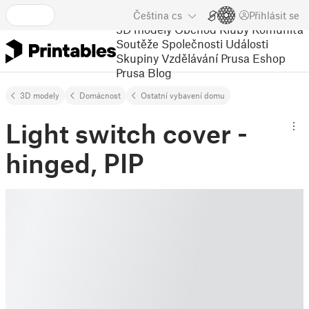
Čeština
cs
Přihlásit se
3D modely
Obchod
Kluby
Komunita
Soutěže
Společnosti
Události
Skupiny
Vzdělávání
Prusa Eshop
Prusa Blog
3D modely
Domácnost
Ostatní vybavení domu
Light switch cover -
hinged, PIP