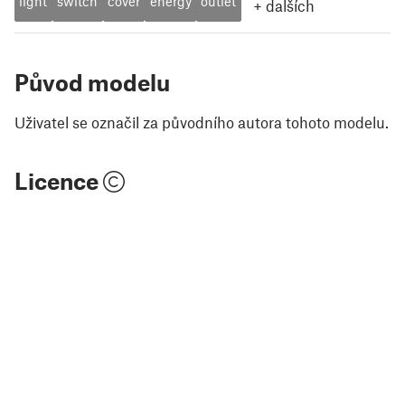
light
switch
cover
energy
outlet
+
dalších
Původ modelu
Uživatel se označil za původního autora tohoto modelu.
Licence