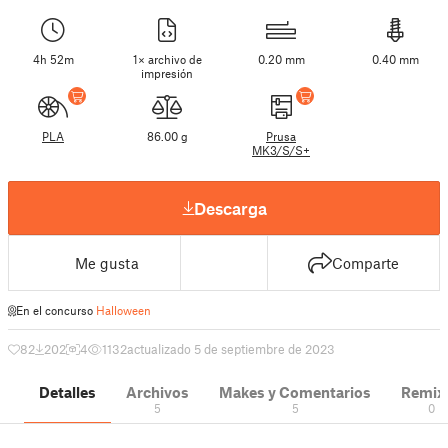
4h 52m
1× archivo de
0.20 mm
0.40 mm
impresión
PLA
86.00 g
Prusa
MK3/S/S+
Descarga
Me gusta
Comparte
En el concurso
Halloween
82
202
4
1132
actualizado 5 de septiembre de 2023
Detalles
Archivos
Makes y Comentarios
Remix
5
5
0