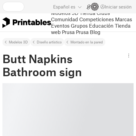
Español
es
Iniciar sesión
Modelos 3D
Tienda
Clubs
Comunidad
Competiciones
Marcas
Eventos
Grupos
Educación
Tienda
web Prusa
Prusa Blog
Modelos 3D
Diseño artístico
Montado en la pared
Butt Napkins
Bathroom sign