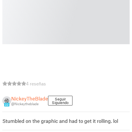
4 reseñas
NickeyTheBlade
Seguir
Siguiendo
@Nickeytheblade
22
Stumbled on the graphic and had to get it rolling. lol