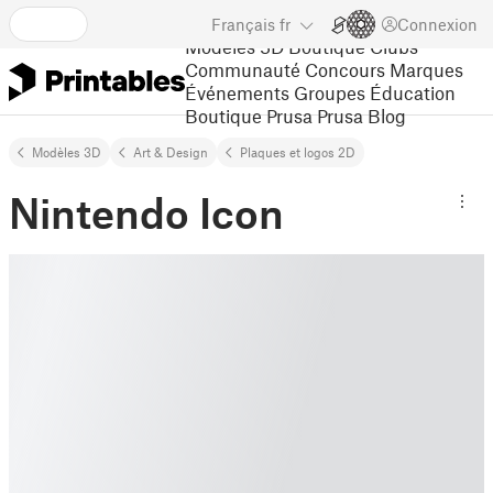
Français
fr
Connexion
Modèles 3D
Boutique
Clubs
Communauté
Concours
Marques
Événements
Groupes
Éducation
Boutique Prusa
Prusa Blog
Modèles 3D
Art & Design
Plaques et logos 2D
Nintendo Icon