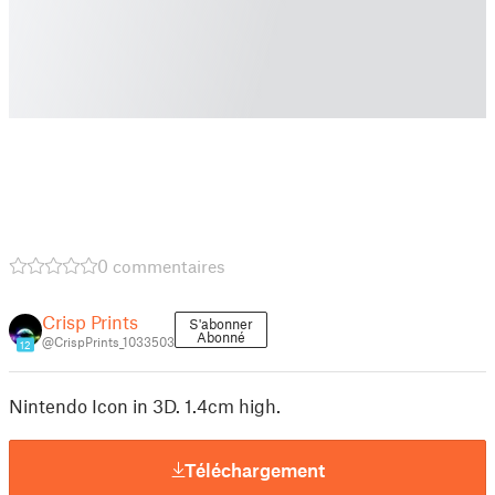
0 commentaires
Crisp Prints
S'abonner
Abonné
@CrispPrints_1033503
12
Nintendo Icon in 3D. 1.4cm high.
Téléchargement