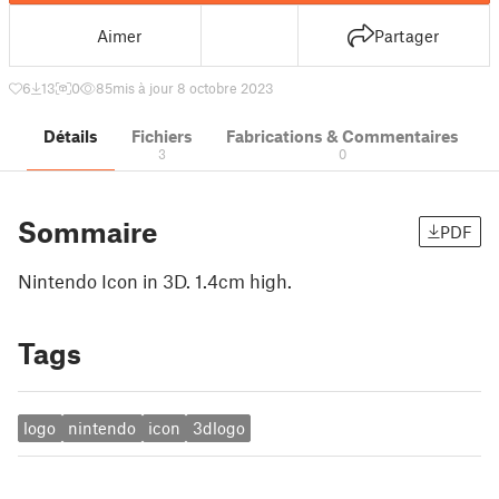
Aimer
Partager
6
13
0
85
mis à jour 8 octobre 2023
Détails
Fichiers
Fabrications & Commentaires
3
0
Sommaire
PDF
Nintendo Icon in 3D. 1.4cm high.
Tags
logo
nintendo
icon
3dlogo