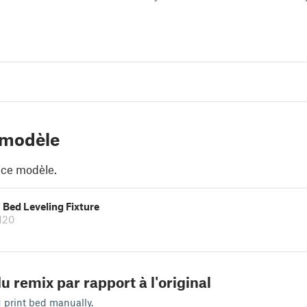
 modèle
 ce modèle.
1 Bed Leveling Fixture
120
u remix par rapport à l'original
k1 print bed manually.