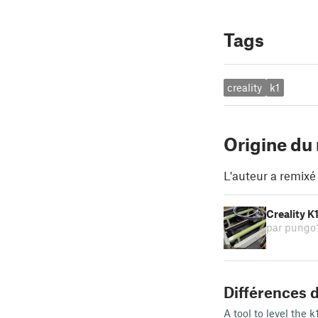
Tags
creality
k1
Origine du
L'auteur a remixé
Creality K
par pungo
Différences d
A tool to level the 