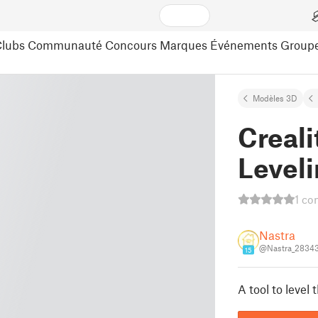
lubs
Communauté
Concours
Marques
Événements
Group
Modèles 3D
Creali
Leveli
1 co
Nastra
@Nastra_2834
15
A tool to level