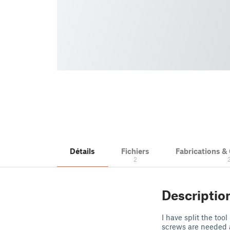
Détails
Fichiers
Fabrications 
2
Descriptio
I have split the too
screws are needed a