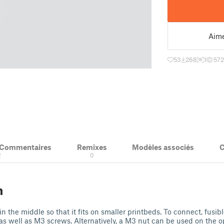
Aim
53
268
1
57
& Commentaires
Remixes
Modèles associés
C
2
0
n
l in the middle so that it fits on smaller printbeds. To connect, fusib
s well as M3 screws. Alternatively, a M3 nut can be used on the op