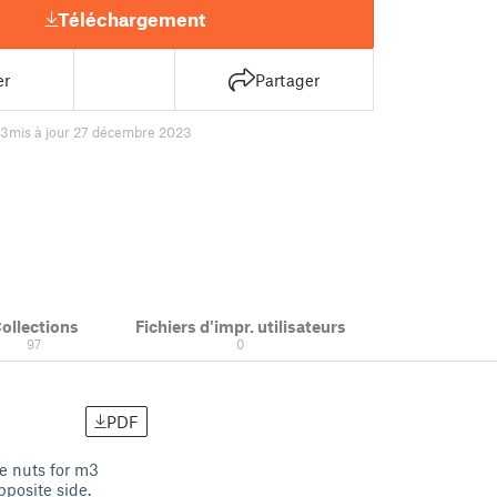
Téléchargement
er
Partager
23
mis à jour 27 décembre 2023
ollections
Fichiers d'impr. utilisateurs
97
0
PDF
le nuts for m3
posite side.