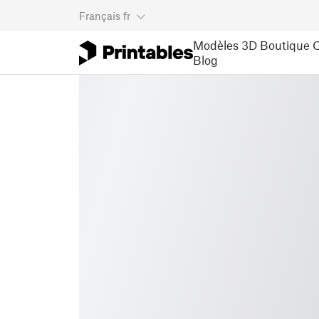
Français
fr
Modèles 3D
Boutique
C
Blog