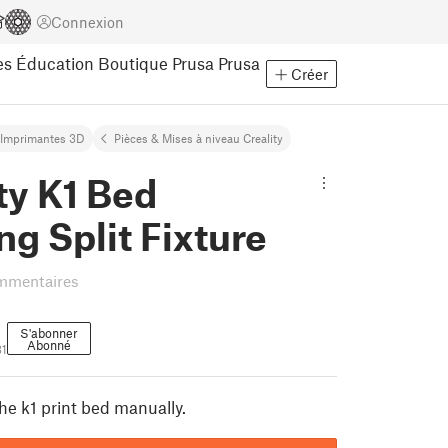
Connexion
es
Éducation
Boutique Prusa
Prusa
Créer
Imprimantes 3D
Pièces & Mises à niveau Creality
ty K1 Bed
ng Split Fixture
mmentaires
S'abonner
Abonné
31
 the k1 print bed manually.