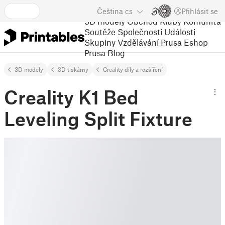
Čeština
cs
Přihlásit se
3D modely
Obchod
Kluby
Komunita
Soutěže
Společnosti
Události
Skupiny
Vzdělávání
Prusa Eshop
Prusa Blog
3D modely
3D tiskárny
Creality díly a rozšíření
Creality K1 Bed
Leveling Split Fixture