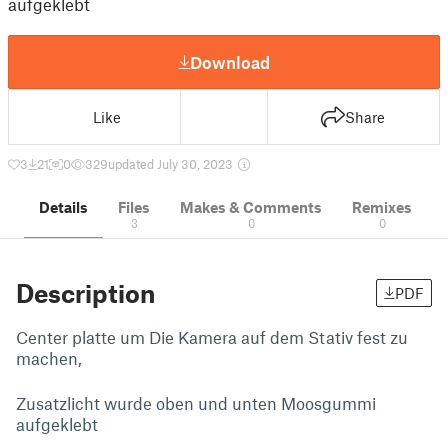
aufgeklebt
Download
Like
Share
3
21
0
329
updated July 30, 2023
Details
Files
Makes & Comments
Remixes
3
0
0
Description
PDF
Center platte um Die Kamera auf dem Stativ fest zu
machen,
Zusatzlicht wurde oben und unten Moosgummi
aufgeklebt