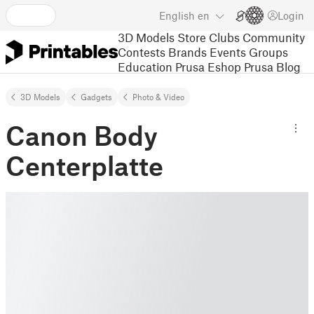
English
en
Login
3D Models
Store
Clubs
Community
Contests
Brands
Events
Groups
Education
Prusa Eshop
Prusa Blog
3D Models
Gadgets
Photo & Video
Canon Body
Centerplatte