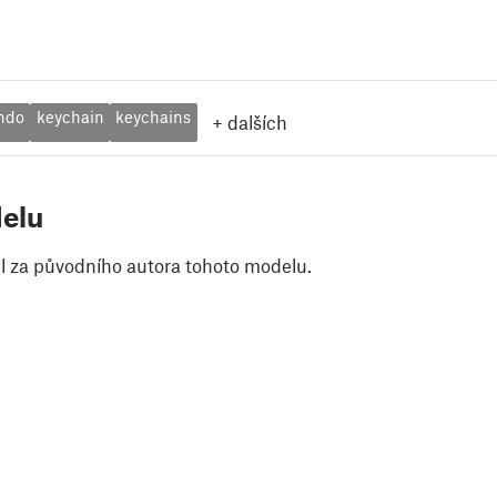
ndo
keychain
keychains
+
dalších
elu
il za původního autora tohoto modelu.