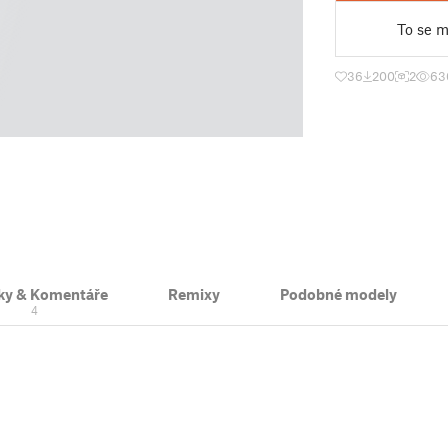
To se mi
36
200
2
63
ky & Komentáře
Remixy
Podobné modely
4