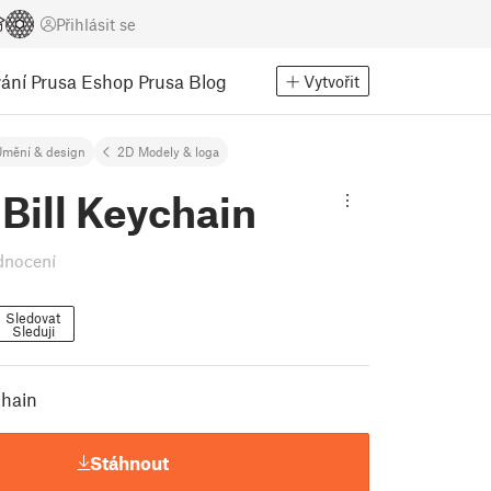
Přihlásit se
ání
Prusa Eshop
Prusa Blog
Vytvořit
mění & design
2D Modely & loga
 Bill Keychain
dnocení
Sledovat
Sleduji
chain
Stáhnout