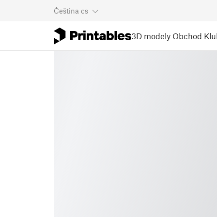
Čeština
cs
3D modely
Obchod
Klu