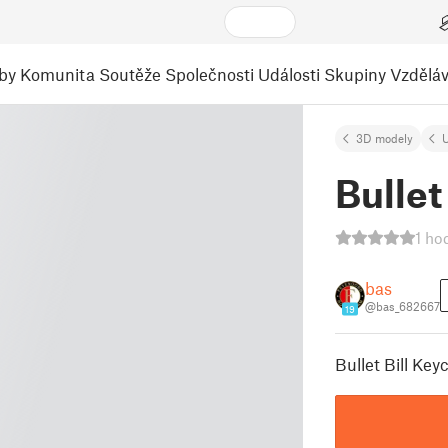
by
Komunita
Soutěže
Společnosti
Události
Skupiny
Vzděláv
3D modely
U
Bullet
1 ho
bas
@bas_682667
19
Bullet Bill Key