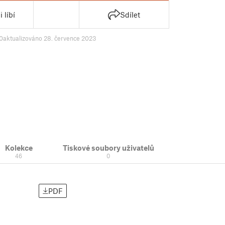
 líbí
Sdílet
0
aktualizováno 28. července 2023
Kolekce
Tiskové soubory uživatelů
46
0
PDF