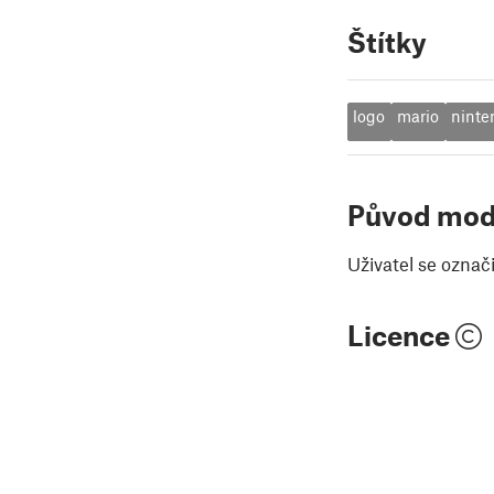
Štítky
logo
mario
ninte
Původ mod
Uživatel se označ
Licence