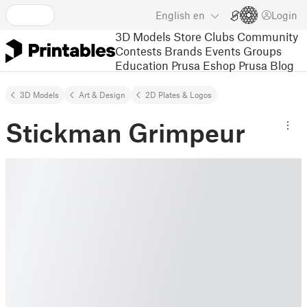
English
en
Login
3D Models
Store
Clubs
Community
Contests
Brands
Events
Groups
Education
Prusa Eshop
Prusa Blog
3D Models
Art & Design
2D Plates & Logos
Stickman Grimpeur