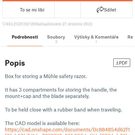
To se mi líbí
Sdílet
48
213
1
1209
aktualizováno 27. prosince 2023
Podrobnosti
Soubory
Výtisky & Komentáře
Re
3
1
Popis
PDF
Box for storing a Mühle safety razor.
It has 3 compartments for storing the handle, the
mount+cap and the blade separately.
To be held close with a rubber band when traveling.
The CAD model is available here:
https://cad.onshape.com/documents/0c884854d62f1