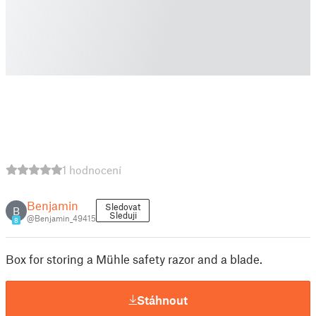
1 hodnocení
Benjamin
Sledovat
B
Sleduji
@Benjamin_49415
8
Box for storing a Mühle safety razor and a blade.
Stáhnout