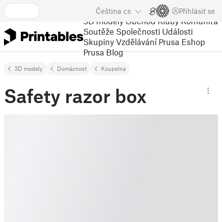
Čeština
cs
Přihlásit se
3D modely
Obchod
Kluby
Komunita
Soutěže
Společnosti
Události
Skupiny
Vzdělávání
Prusa Eshop
Prusa Blog
3D modely
Domácnost
Koupelna
Safety razor box