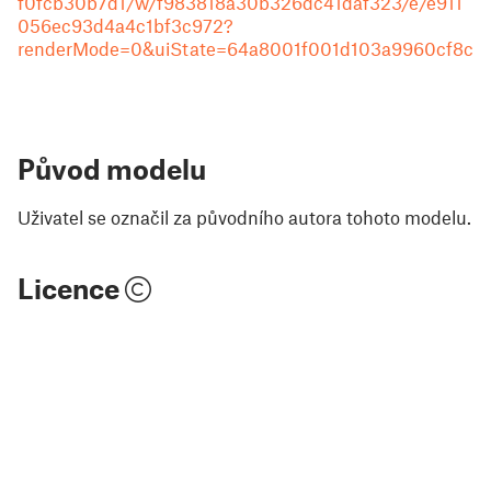
f0fcb30b7d1/w/f983818a30b326dc41daf323/e/e911
056ec93d4a4c1bf3c972?
renderMode=0&uiState=64a8001f001d103a9960cf8c
Původ modelu
Uživatel se označil za původního autora tohoto modelu.
Licence