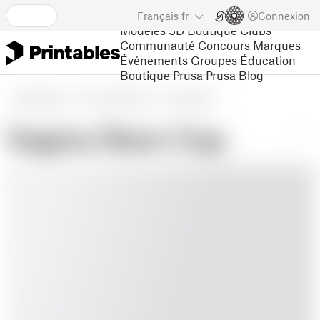
Français
fr
Connexion
Modèles 3D
Boutique
Clubs
Communauté
Concours
Marques
Événements
Groupes
Éducation
Boutique Prusa
Prusa Blog
Modèles 3D
Loisirs & Makers
Automobile
Vagina Stem Cap