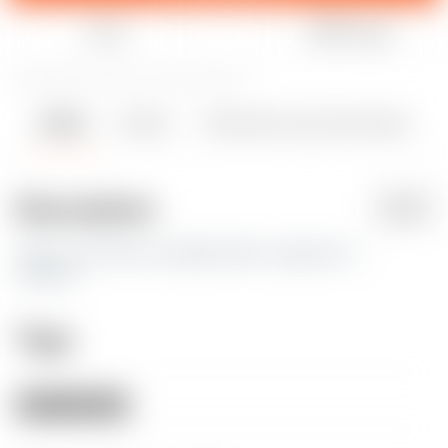
Aimer
Partager
81
992
1
11 k
mis à jour 20 juin 2023
Détails
Fichiers
Fabrications & Commentaires
1
4
Description
PDF
Stem cover that is modeled with a vagina for …
reasons.
Tags
nsfw
stemcap