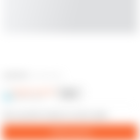
1 commentaires
Naughty_Engineer
S'abonner
Abonné
@Naughty_Engineer
15
Stem cap which is based on a human vagina
Téléchargement