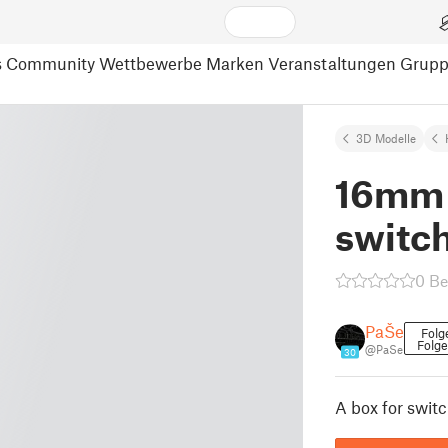
s
Community
Wettbewerbe
Marken
Veranstaltungen
Grup
3D Modelle
16mm s
switc
0 B
PaŠe
Folg
Folg
@PaSe
30
A box for swit