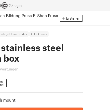
Login
pen
Bildung
Prusa E-Shop
Prusa
Erstellen
Hobby & Handwerker
Elektronik
tainless steel
h box
ewertungen
en
end
ch mount