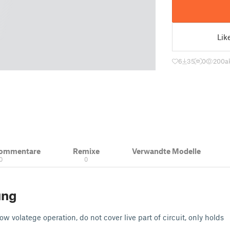
Lik
6
35
0
200
a
Kommentare
Remixe
Verwandte Modelle
0
0
ung
ow volatege operation, do not cover live part of circuit, only holds