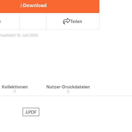
Download
e
Teilen
ktualisiert 19. Juni 2023
Kollektionen
Nutzer-Druckdateien
11
0
PDF