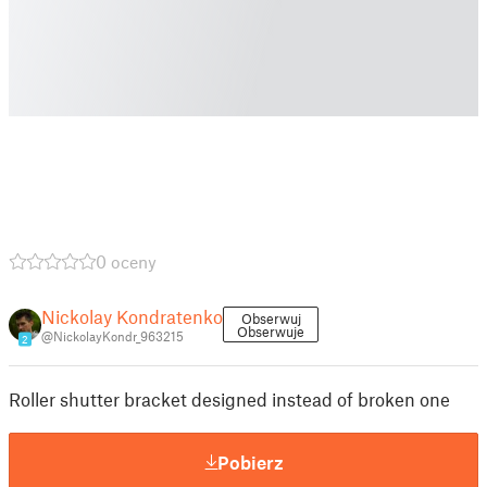
0 oceny
Nickolay Kondratenko
Obserwuj
Obserwuje
@NickolayKondr_963215
2
Roller shutter bracket designed instead of broken one
Pobierz