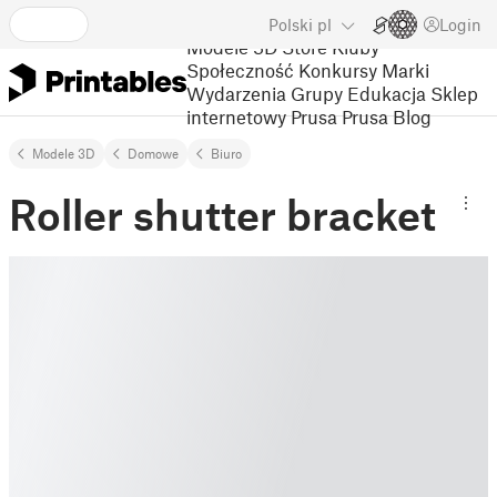
Polski
pl
Login
Modele 3D
Store
Kluby
Społeczność
Konkursy
Marki
Wydarzenia
Grupy
Edukacja
Sklep
internetowy Prusa
Prusa Blog
Modele 3D
Domowe
Biuro
Roller shutter bracket