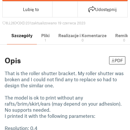
Lubię to
Udostępnij
8
26
0
231
zaktualizowano 19 czerwca 2023
Szczegóły
Pliki
Realizacje i Komentarze
Remik
1
0
0
Opis
PDF
That is the roller shutter bracket. My roller shutter was
broken and I could not find any to replace so had to
design the similar one.
The model is ok to print without any
rafts/brim/skirt/ears (may depend on your adhesion).
No supports needed.
I printed it with the following parameters:
Resolution: 0.4