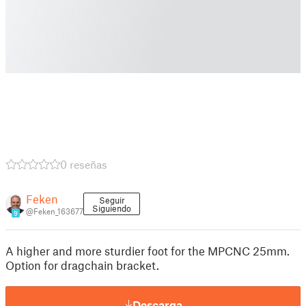
0 reseñas
Feken
Seguir
Siguiendo
@Feken_163677
9
A higher and more sturdier foot for the MPCNC 25mm.
Option for dragchain bracket.
Descarga