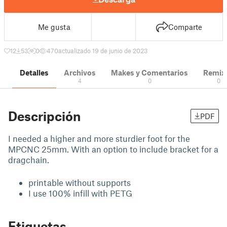
Me gusta
Comparte
12
53
0
470
actualizado 19 de junio de 2023
Detalles
Archivos
Makes y Comentarios
Remix
4
0
0
Descripción
PDF
I needed a higher and more sturdier foot for the
MPCNC 25mm. With an option to include bracket for a
dragchain.
printable without supports
I use 100% infill with PETG
Etiquetas