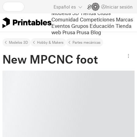
Español
es
Iniciar sesión
Modelos 3D
Tienda
Clubs
Comunidad
Competiciones
Marcas
Eventos
Grupos
Educación
Tienda
web Prusa
Prusa Blog
Modelos 3D
Hobby & Makers
Partes mecánicas
New MPCNC foot