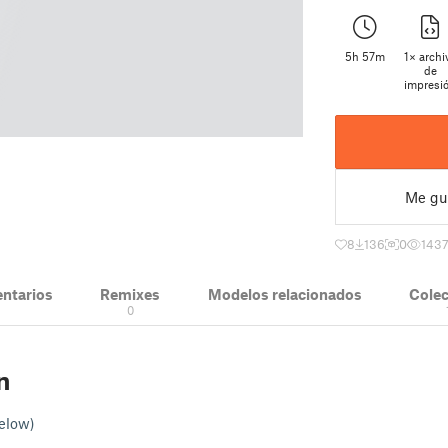
5h 57m
1× archi
de
impresi
Me gu
8
136
0
143
ntarios
Remixes
Modelos relacionados
Cole
0
n
elow)