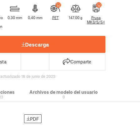
vo
0.30 mm
0.40 mm
PET
147.00 g
Prusa
MK3/S/S+
ón
Descarga
sta
Comparte
7
actualizado 18 de junio de 2023
cciones
Archivos de modelo del usuario
13
0
PDF