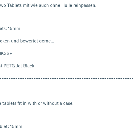
 wo Tablets mit wie auch ohne Hülle reinpassen.
lets: 15mm
ucken und bewertet gerne…
 MK3S+
t PETG Jet Black
--------------------------------------------------------------------------
tablets fit in with or without a case.
ablet: 15mm