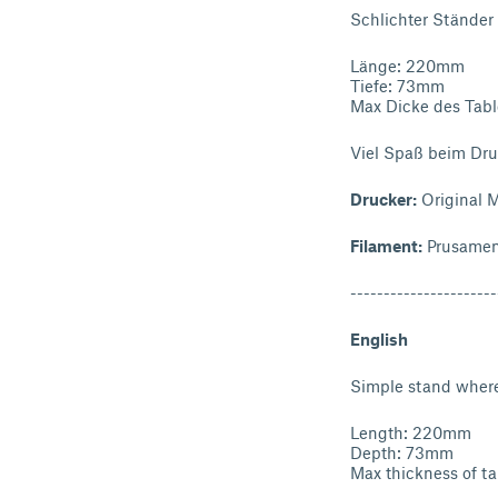
Schlichter Ständer
Länge: 220mm
Tiefe: 73mm
Max Dicke des Tab
Viel Spaß beim Dr
Drucker:
Original
Filament:
Prusamen
----------------------
English
Simple stand where 
Length: 220mm
Depth: 73mm
Max thickness of t