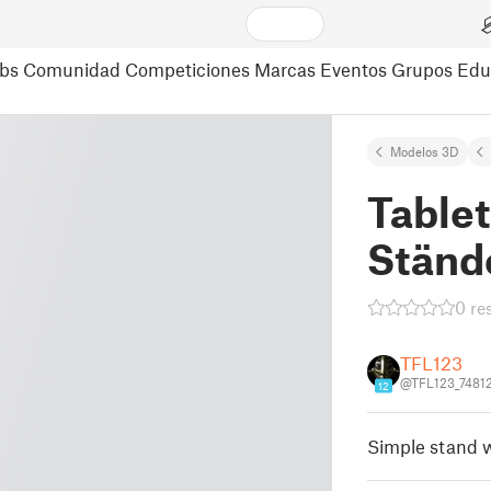
bs
Comunidad
Competiciones
Marcas
Eventos
Grupos
Edu
Modelos 3D
Tablet
Ständ
0 re
TFL123
@TFL123_7481
12
Simple stand wh