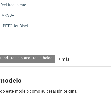
el free to rate...
l MK3S+
t PETG Jet Black
stand
tabletstand
tabletholder
+
más
 modelo
do este modelo como su creación original.