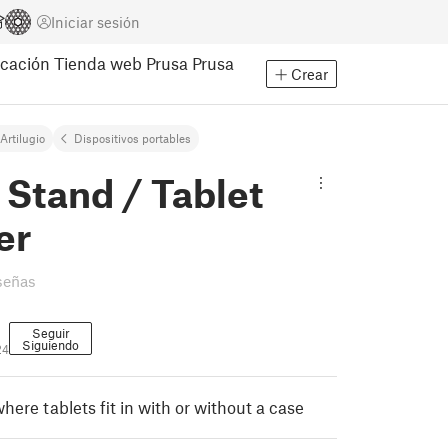
Iniciar sesión
cación
Tienda web Prusa
Prusa
Crear
Artilugio
Dispositivos portables
 Stand / Tablet
er
señas
Seguir
Siguiendo
24
ere tablets fit in with or without a case