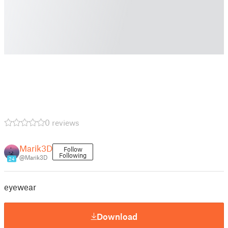
0 reviews
Marik3D
Follow
Following
@Marik3D
24
eyewear
Download