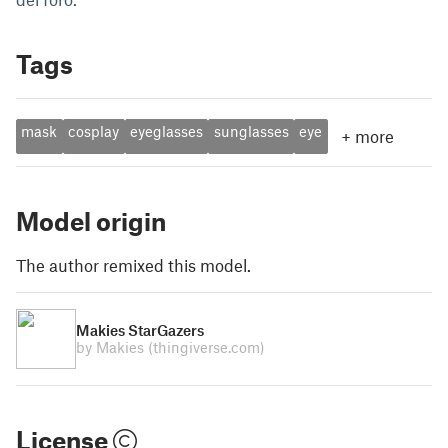
Tags
mask
cosplay
eyeglasses
sunglasses
eye
+
more
Model origin
The author remixed this model.
Makies StarGazers
by Makies
(thingiverse.com)
License