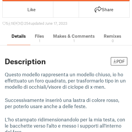
Like
Share
5
19
1
254
updated June 17, 2023
Details
Files
Makes & Comments
Remixes
1
1
0
Description
PDF
Questo modello rappresenta un modello chiuso, io ho
effettuato un foro quadrato, per trasformarlo tipo in un
modello di occhiali/visore di ciclope di x-men.
Successivamente inserirò una lastra di colore rosso,
per poterlo usare anche a delle feste.
L'ho stampato ridimensionandolo per la mia testa, con
le bacchette verso l'alto e messo i supporti all'interno
del foro.