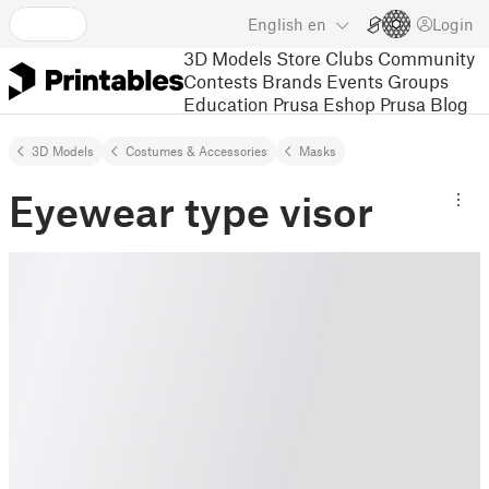
English
en
Login
3D Models
Store
Clubs
Community
Contests
Brands
Events
Groups
Education
Prusa Eshop
Prusa Blog
3D Models
Costumes & Accessories
Masks
Eyewear type visor