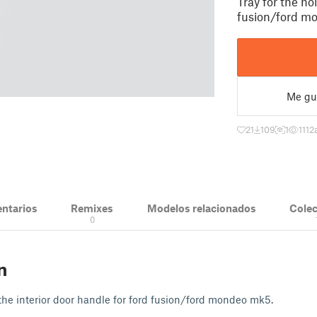
Tray for the hol
fusion/ford m
Me gu
21
109
1
1112
ntarios
Remixes
Modelos relacionados
Cole
0
n
n the interior door handle for ford fusion/ford mondeo mk5.