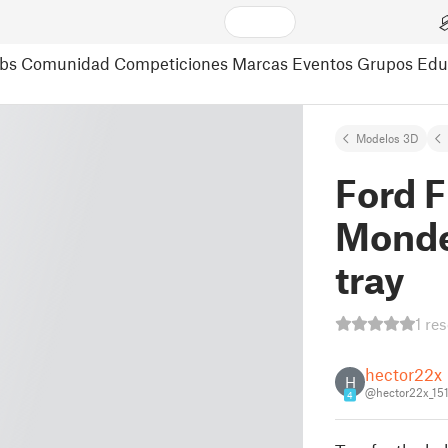
bs
Comunidad
Competiciones
Marcas
Eventos
Grupos
Edu
Modelos 3D
Ford 
Monde
tray
1 re
hector22x
H
@hector22x_15
4