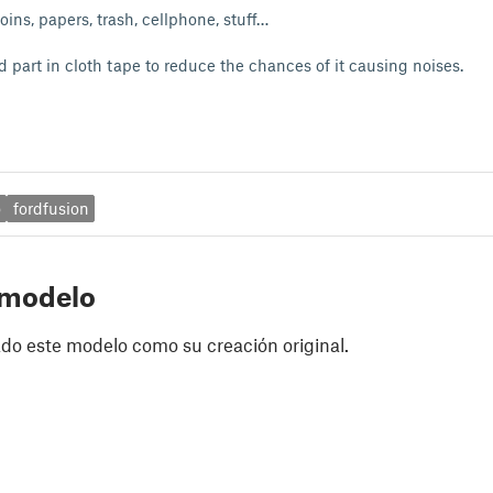
coins, papers, trash, cellphone, stuff…
d part in cloth tape to reduce the chances of it causing noises.
o
fordfusion
 modelo
do este modelo como su creación original.