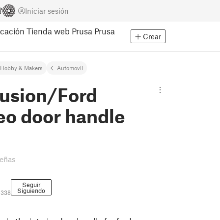
Iniciar sesión
cación
Tienda web Prusa
Prusa
Crear
Hobby & Makers
Automovil
Fusion/Ford
o door handle
señas
Seguir
Siguiendo
1338