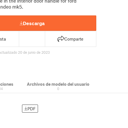
e in the interior door handle for ford
ondeo mk5.
Descarga
sta
Comparte
actualizado 20 de junio de 2023
cciones
Archivos de modelo del usuario
14
0
PDF