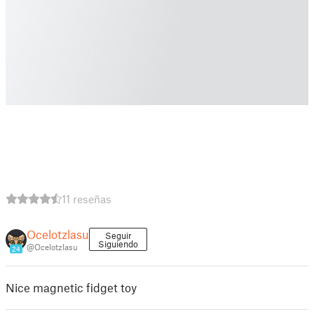
11 reseñas
Ocelotzlasu
Seguir
Siguiendo
@Ocelotzlasu
24
Nice magnetic fidget toy