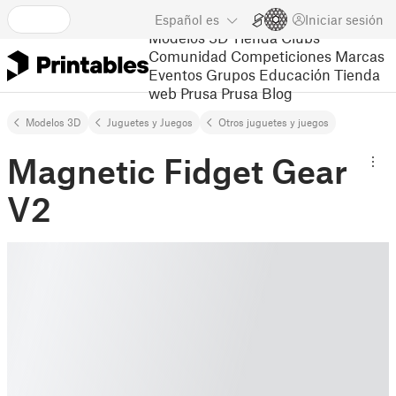
Español
es
Iniciar sesión
Modelos 3D
Tienda
Clubs
Comunidad
Competiciones
Marcas
Eventos
Grupos
Educación
Tienda
web Prusa
Prusa Blog
Modelos 3D
Juguetes y Juegos
Otros juguetes y juegos
Magnetic Fidget Gear
V2