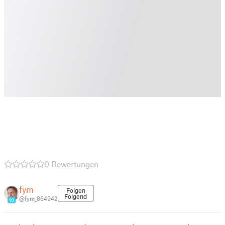
0 Bewertungen
fym
Folgen
Folgend
@fym_864942
10