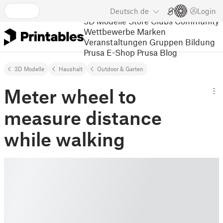
Deutsch
de
Login
3D Modelle
Store
Clubs
Community
Wettbewerbe
Marken
Veranstaltungen
Gruppen
Bildung
Prusa E-Shop
Prusa Blog
3D Modelle
Haushalt
Outdoor & Garten
Meter wheel to
measure distance
while walking