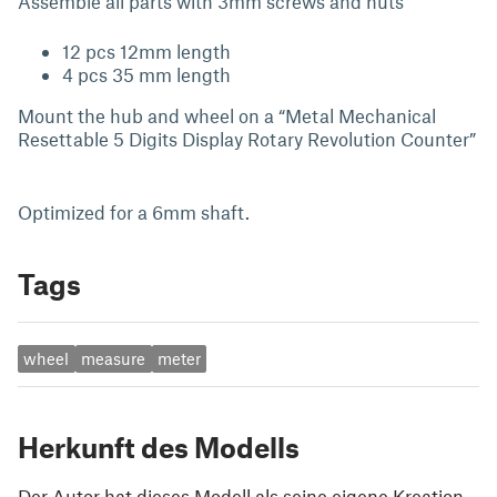
Assemble all parts with 3mm screws and nuts
12 pcs 12mm length
4 pcs 35 mm length
Mount the hub and wheel on a “Metal Mechanical
Resettable 5 Digits Display Rotary Revolution Counter”
Optimized for a 6mm shaft.
Tags
wheel
measure
meter
Herkunft des Modells
Der Autor hat dieses Modell als seine eigene Kreation