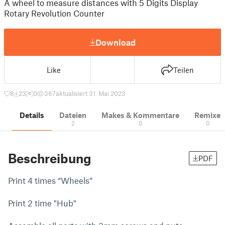
A wheel to measure distances with 5 Digits Display
Rotary Revolution Counter
Download
Like
Teilen
8
23
0
367
aktualisiert 31. Mai 2023
Details
Dateien
Makes & Kommentare
Remixe
2
0
0
Beschreibung
PDF
Print 4 times “Wheels”
Print 2 time "Hub"