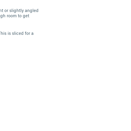
t or slightly angled
ugh room to get
is is sliced for a