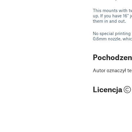
This mounts with tw
up. If you have 16"
them in and out.
No special printing 
0.6mm nozzle, which
Pochodzen
Autor oznaczył te
Licencja