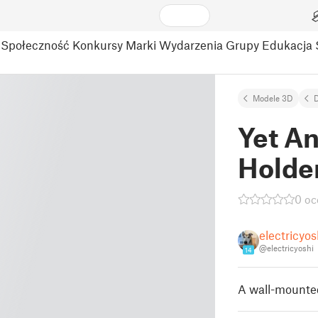
Społeczność
Konkursy
Marki
Wydarzenia
Grupy
Edukacja
Modele 3D
D
Yet A
Holde
0 oc
electricyos
@electricyoshi
14
A wall-mounted