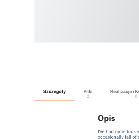
Szczegóły
Pliki
Realizacje i
2
0
Opis
I've had more luck 
occasionally fall of o