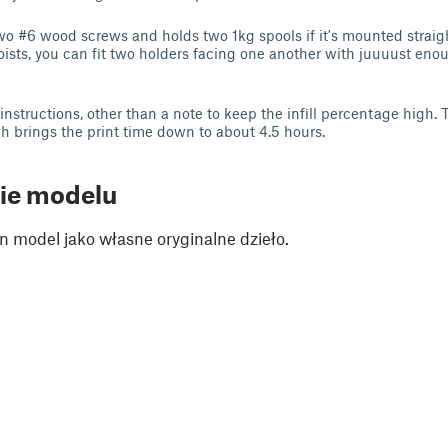
o #6 wood screws and holds two 1kg spools if it's mounted straigh
 joists, you can fit two holders facing one another with juuuust eno
instructions, other than a note to keep the infill percentage high. Th
 brings the print time down to about 4.5 hours.
ie modelu
n model jako własne oryginalne dzieło.