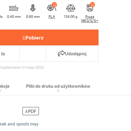
do
0.40 mm
0.60 mm
PLA
134.00 g
Prusa
MK3/S/S+
Pobierz
 to
Udostępnij
ktualizowano 31 maja 2023
ekcje
Pliki do druku od użytkowników
1
0
PDF
creak and spools may