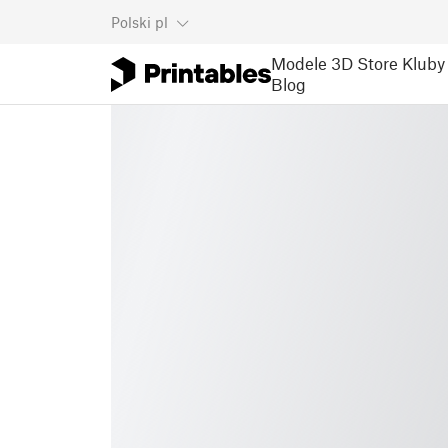
Polski
pl
Modele 3D
Store
Kluby
Blog