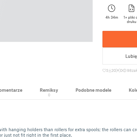
4h 34m
1× pliki 
druku
Lubię
3
20
0
98
za
 Komentarze
Remiksy
Podobne modele
Kol
0
with hanging holders than rollers for extra spools; the rollers can 
r just not fit right in the first place.