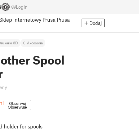
Login
Sklep internetowy Prusa
Prusa
Dodaj
rukarki 3D
Akcesoria
nother Spool
r
eny
hi
Obserwuj
Obserwuje
 holder for spools