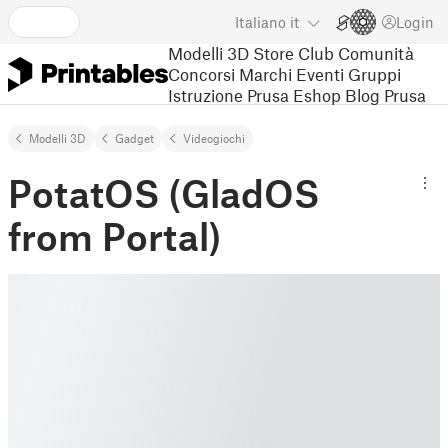
Italiano
it
Login
Modelli 3D
Store
Club
Comunità
Concorsi
Marchi
Eventi
Gruppi
Istruzione
Prusa Eshop
Blog Prusa
Modelli 3D
Gadget
Videogiochi
PotatOS (GladOS
from Portal)