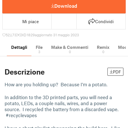
Download
Mi piace
Condividi
52
73
0
1829
aggiornato 31 maggio 2023
Dettagli
File
Make & Commenti
Remix
Model
3
0
0
Descrizione
PDF
How are you holding up? Because I'm a potato.
In addition to the 3D printed parts, you will need a
potato, LEDs, a couple nails, wires, and a power
source. I recycled the battery from a discarded vape.
#recyclevapes