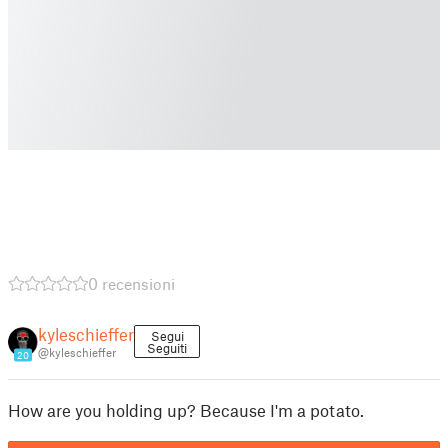
0 recensioni
kyleschieffer
Segui
Seguiti
@kyleschieffer
20
How are you holding up? Because I'm a potato.