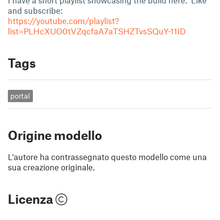
I have a short playlist showcasing the build here. Like
and subscribe:
https://youtube.com/playlist?
list=PLHcXUO0tVZqcfaA7aTSHZTvsSQuY-11ID
Tags
portal
Origine modello
L'autore ha contrassegnato questo modello come una
sua creazione originale.
Licenza