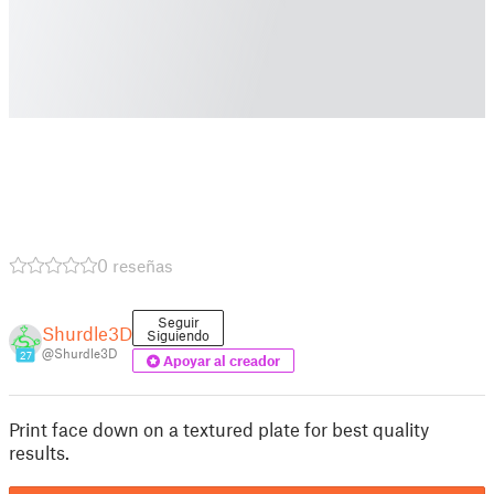
0 reseñas
Seguir
Shurdle3D
Siguiendo
@Shurdle3D
27
Apoyar al creador
Print face down on a textured plate for best quality
results.