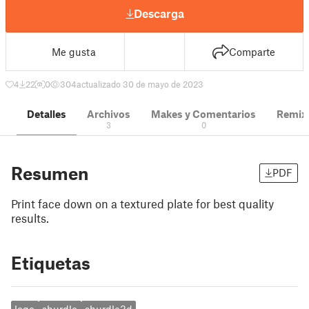
Descarga
Me gusta
Comparte
4
22
0
304
actualizado 30 de mayo de 2023
Detalles
Archivos
Makes y Comentarios
Remix
3
0
Resumen
PDF
Print face down on a textured plate for best quality
results.
Etiquetas