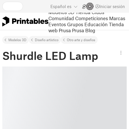
Español
es
Iniciar sesión
Modelos 3D
Tienda
Clubs
Comunidad
Competiciones
Marcas
Eventos
Grupos
Educación
Tienda
web Prusa
Prusa Blog
Modelos 3D
Diseño artístico
Otro arte y diseños
Shurdle LED Lamp