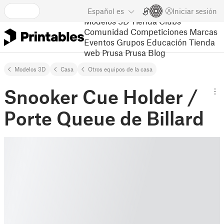
Español
es
Iniciar sesión
Modelos 3D
Tienda
Clubs
Comunidad
Competiciones
Marcas
Eventos
Grupos
Educación
Tienda
web Prusa
Prusa Blog
Modelos 3D
Casa
Otros equipos de la casa
Snooker Cue Holder /
Porte Queue de Billard