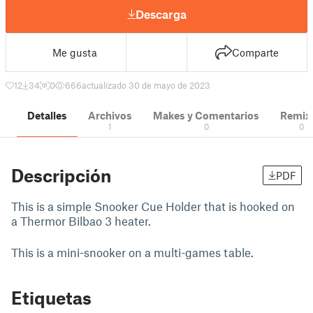
Descarga
Me gusta
Comparte
12
34
0
666
actualizado 30 de mayo de 2023
Detalles
Archivos
Makes y Comentarios
Remix
1
0
0
Descripción
PDF
This is a simple Snooker Cue Holder that is hooked on
a Thermor Bilbao 3 heater.
This is a mini-snooker on a multi-games table.
Etiquetas