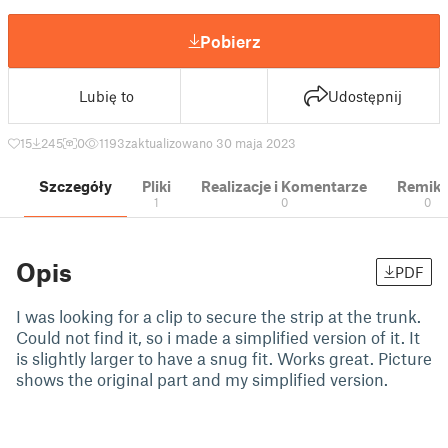
Pobierz
Lubię to
Udostępnij
15
245
0
1193
zaktualizowano 30 maja 2023
Szczegóły
Pliki
Realizacje i Komentarze
Remik
1
0
0
Opis
PDF
I was looking for a clip to secure the strip at the trunk.
Could not find it, so i made a simplified version of it. It
is slightly larger to have a snug fit. Works great. Picture
shows the original part and my simplified version.