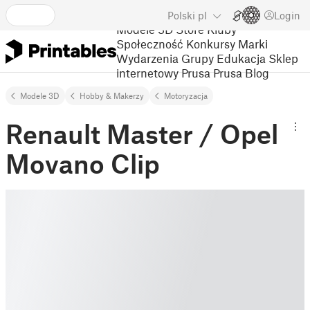
Polski
pl
Login
Modele 3D
Store
Kluby
Społeczność
Konkursy
Marki
Wydarzenia
Grupy
Edukacja
Sklep
internetowy Prusa
Prusa Blog
Modele 3D
Hobby & Makerzy
Motoryzacja
Renault Master / Opel
Movano Clip