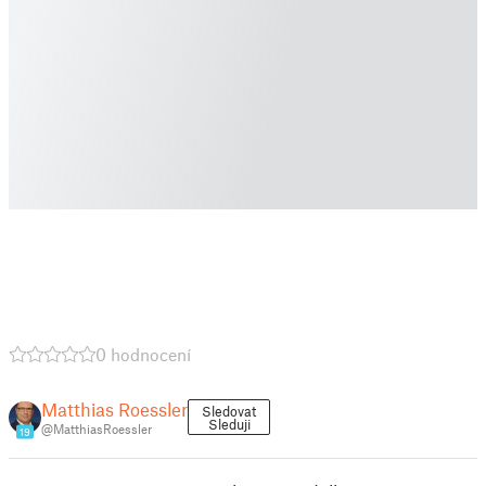
0 hodnocení
Matthias Roessler
Sledovat
Sleduji
@MatthiasRoessler
19