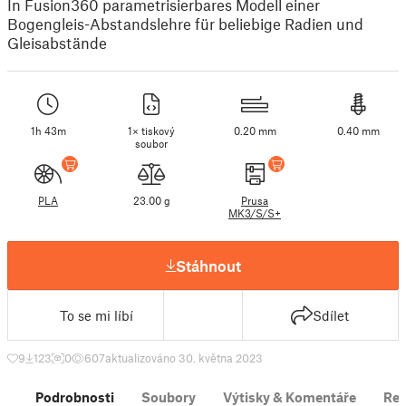
In Fusion360 parametrisierbares Modell einer
Bogengleis-Abstandslehre für beliebige Radien und
Gleisabstände
1h 43m
1× tiskový
0.20 mm
0.40 mm
soubor
PLA
23.00 g
Prusa
MK3/S/S+
Stáhnout
To se mi líbí
Sdílet
9
123
0
607
aktualizováno 30. května 2023
Podrobnosti
Soubory
Výtisky & Komentáře
Re