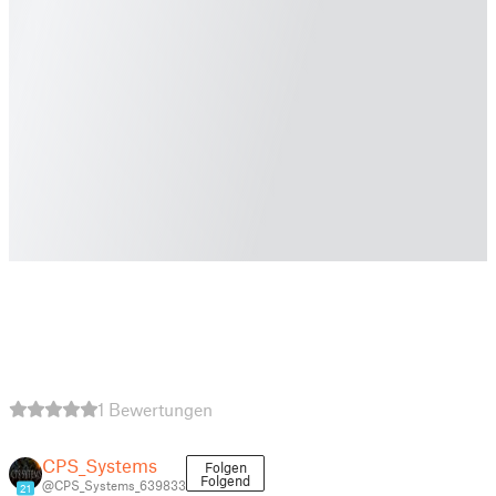
1 Bewertungen
CPS_Systems
Folgen
Folgend
@CPS_Systems_639833
21