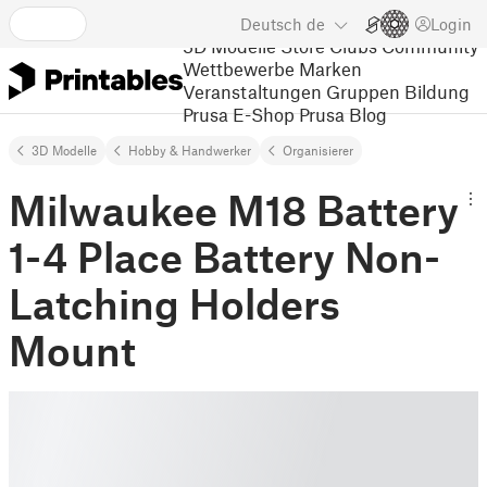
Deutsch
de
Login
3D Modelle
Store
Clubs
Community
Wettbewerbe
Marken
Veranstaltungen
Gruppen
Bildung
Prusa E-Shop
Prusa Blog
3D Modelle
Hobby & Handwerker
Organisierer
Milwaukee M18 Battery
1-4 Place Battery Non-
Latching Holders
Mount