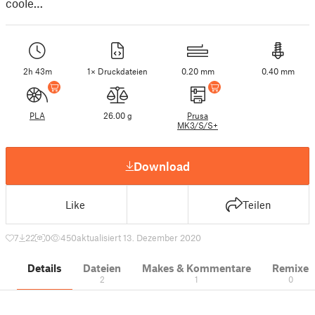
coole…
2h 43m
1× Druckdateien
0.20 mm
0.40 mm
PLA
26.00 g
Prusa
MK3/S/S+
Download
Like
Teilen
7
22
0
450
aktualisiert 13. Dezember 2020
Details
Dateien
Makes & Kommentare
Remixe
2
1
0