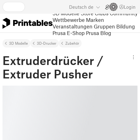
Deutsch
de
Login
3D Modelle
Store
Clubs
Community
Wettbewerbe
Marken
Veranstaltungen
Gruppen
Bildung
Prusa E-Shop
Prusa Blog
3D Modelle
3D-Drucker
Zubehör
Extruderdrücker /
Extruder Pusher