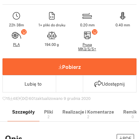
22h 38m
1× pliki do druku
0.20 mm
0.40 mm
PLA
194.00 g
Prusa
MK3/S/S+
Pobierz
Lubię to
Udostępnij
15
48
0
601
zaktualizowano 9 grudnia 2020
Szczegóły
Pliki
Realizacje i Komentarze
Remik
2
2
0
Opis
PDF