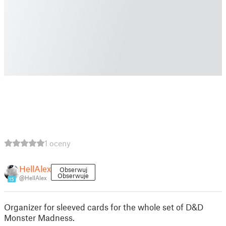
1 oceny
HellAlex
Obserwuj
Obserwuje
@HellAlex
15
Organizer for sleeved cards for the whole set of D&D
Monster Madness.