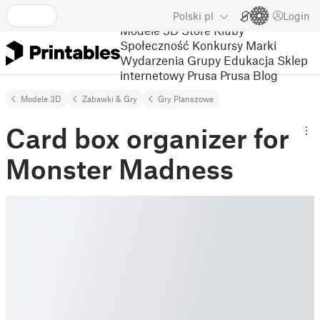
Polski
pl
Login
Modele 3D
Store
Kluby
Społeczność
Konkursy
Marki
Wydarzenia
Grupy
Edukacja
Sklep
internetowy Prusa
Prusa Blog
Modele 3D
Zabawki & Gry
Gry Planszowe
Card box organizer for
Monster Madness