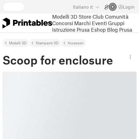
Italiano
it
Login
Modelli 3D
Store
Club
Comunità
Concorsi
Marchi
Eventi
Gruppi
Istruzione
Prusa Eshop
Blog Prusa
Modelli 3D
Stampanti 3D
Accessori
Scoop for enclosure