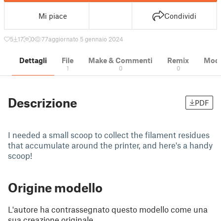
Mi piace
Condividi
5
17
0
77
aggiornato 5 gennaio 2024
Dettagli
File
Make & Commenti
Remix
Model
1
0
0
Descrizione
PDF
I needed a small scoop to collect the filament residues
that accumulate around the printer, and here's a handy
scoop!
Origine modello
L'autore ha contrassegnato questo modello come una
sua creazione originale.