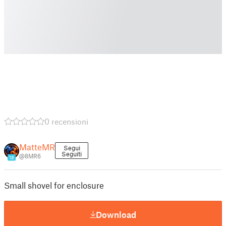
0 recensioni
MatteMR
Segui
Seguiti
@8MR6
18
Small shovel for enclosure
Download