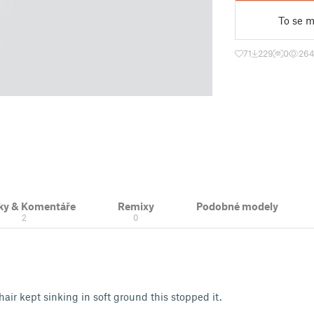
To se mi
71
229
0
26
ky & Komentáře
Remixy
Podobné modely
2
0
ir kept sinking in soft ground this stopped it.