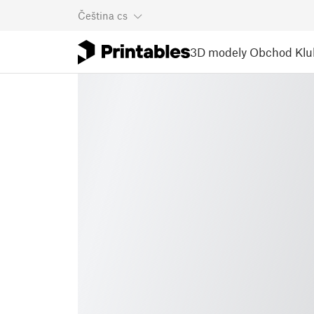
Čeština
cs
3D modely
Obchod
Klu