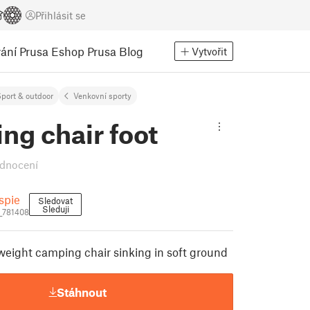
Přihlásit se
ání
Prusa Eshop
Prusa Blog
Vytvořit
port & outdoor
Venkovní sporty
ng chair foot
dnocení
spie
Sledovat
Sleduji
i_781408
tweight camping chair sinking in soft ground
Stáhnout