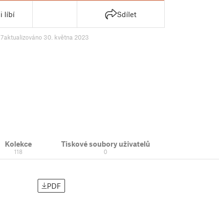
 líbí
Sdílet
47
aktualizováno 30. května 2023
Kolekce
Tiskové soubory uživatelů
118
0
PDF