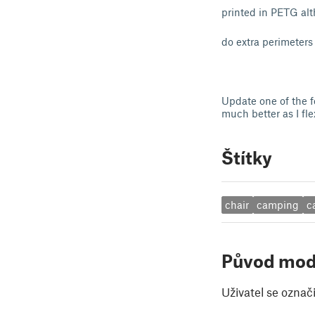
printed in PETG al
do extra perimeters
Update one of the f
much better as I fl
Štítky
chair
camping
c
Původ mod
Uživatel se označ