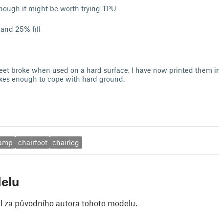
though it might be worth trying TPU
 and 25% fill
eet broke when used on a hard surface, I have now printed them i
exes enough to cope with hard ground.
amp
chairfoot
chairleg
elu
il za původního autora tohoto modelu.