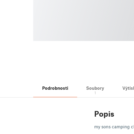
Podrobnosti
Soubory
Výtis
1
Popis
my sons camping cha