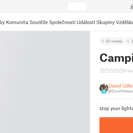
by
Komunita
Soutěže
Společnosti
Události
Skupiny
Vzděláv
3D modely
S
Campi
0 ho
David Gille
@DavidGillesp
16
stop your ligh