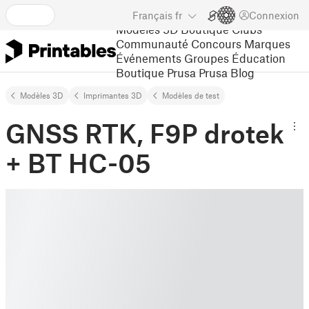
Français
fr
Connexion
Modèles 3D
Boutique
Clubs
Communauté
Concours
Marques
Événements
Groupes
Éducation
Boutique Prusa
Prusa Blog
Modèles 3D
Imprimantes 3D
Modèles de test
GNSS RTK, F9P drotek
+ BT HC-05