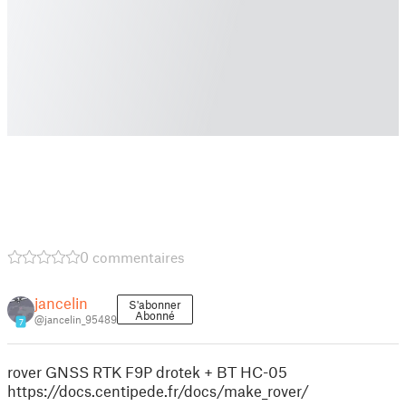
0 commentaires
jancelin
S'abonner
Abonné
@jancelin_95489
7
rover GNSS RTK F9P drotek + BT HC-05
https://docs.centipede.fr/docs/make_rover/