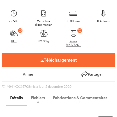
2h 58m
2× fichier
0.30 mm
0.40 mm
d'impression
PET
32.00 g
Prusa
MK3/S/S+
Téléchargement
Aimer
Partager
1
94
0
5708
mis à jour 2 décembre 2020
Détails
Fichiers
Fabrications & Commentaires
4
0