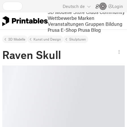
Deutsch
de
Login
3D Modelle
Store
Clubs
Community
Wettbewerbe
Marken
Veranstaltungen
Gruppen
Bildung
Prusa E-Shop
Prusa Blog
3D Modelle
Kunst und Design
Skulpturen
Raven Skull