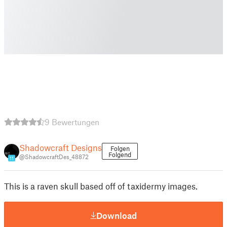
9 Bewertungen
Shadowcraft Designs
Folgen
Folgend
@ShadowcraftDes_48872
11
This is a raven skull based off of taxidermy images.
Download