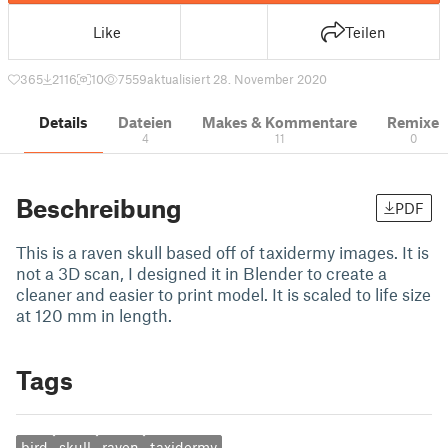
Like
Teilen
365
2116
10
7559
aktualisiert 28. November 2020
Details
Dateien
Makes & Kommentare
Remixe
4
11
0
Beschreibung
PDF
This is a raven skull based off of taxidermy images. It is
not a 3D scan, I designed it in Blender to create a
cleaner and easier to print model. It is scaled to life size
at 120 mm in length.
Tags
bird
skull
raven
taxidermy