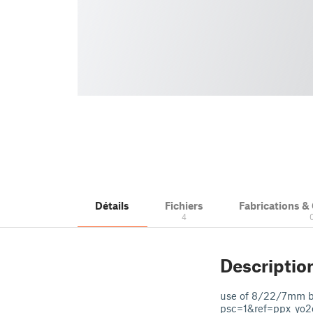
Détails
Fichiers
Fabrications 
4
Descriptio
use of 8/22/7mm b
psc=1&ref=ppx_yo2ov