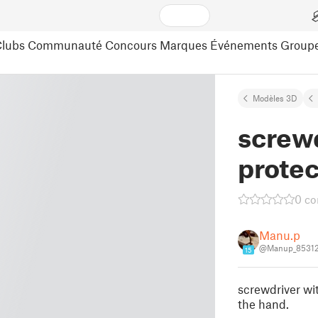
lubs
Communauté
Concours
Marques
Événements
Group
Modèles 3D
screw
protec
0 c
Manu.p
@Manup_8531
15
screwdriver wit
the hand.