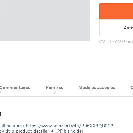
Aim
3
11
0
164
mi
& Commentaires
Remixes
Modèles associés
C
0
0
n
all bearing ( https://www.amazon.fr/dp/B06XX8QB9C?
_dt_b_product_details ) + 1/4" bit holder