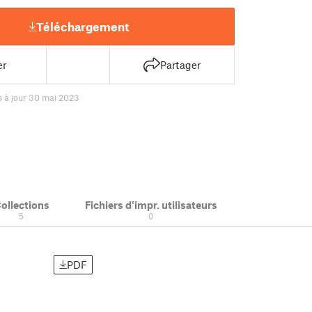
Téléchargement
er
Partager
s à jour 30 mai 2023
ollections
Fichiers d'impr. utilisateurs
5
0
PDF