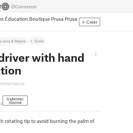
Connexion
es
Éducation
Boutique Prusa
Prusa
Créer
Loisirs & Makers
Outils
driver with hand
tion
ommentaires
S'abonner
Abonné
23
h rotating tip to avoid burning the palm of