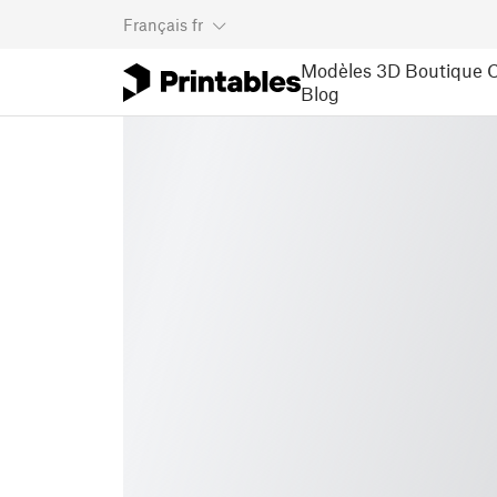
Français
fr
Modèles 3D
Boutique
C
Blog