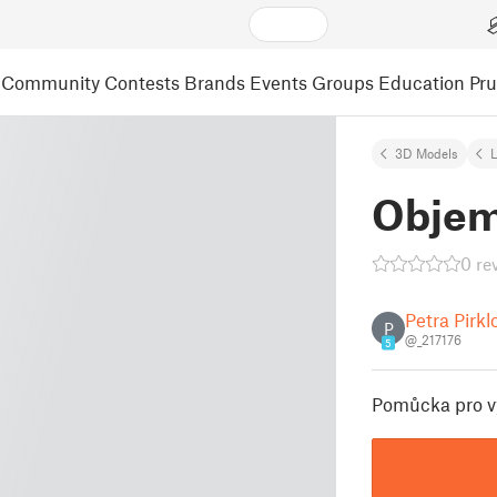
Community
Contests
Brands
Events
Groups
Education
Pr
3D Models
L
Objem
0 re
Petra Pirkl
P
@_217176
5
Pomůcka pro v