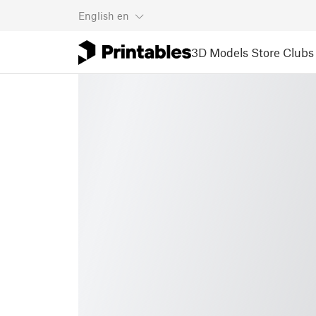
English
en
3D Models
Store
Clubs