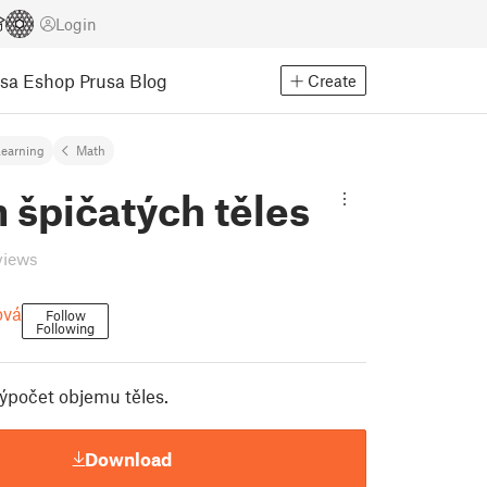
Login
usa Eshop
Prusa Blog
Create
earning
Math
 špičatých těles
views
ová
Follow
Following
ýpočet objemu těles.
Download