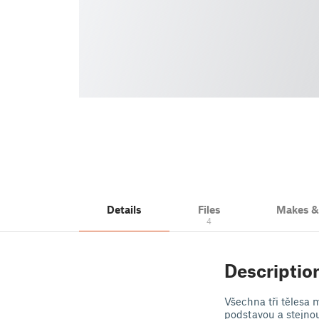
Details
Files
Makes 
4
Descriptio
Všechna tři tělesa 
podstavou a stejnou