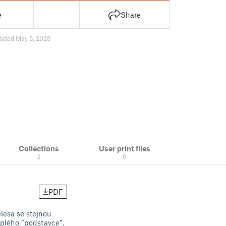
e
Share
dated May 5, 2023
Collections
User print files
2
0
PDF
ělesa se stejnou
uplého “podstavce”.