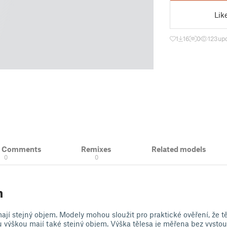
Lik
1
16
0
123
up
& Comments
Remixes
Related models
0
0
n
mají stejný objem. Modely mohou sloužit pro praktické ověření, že t
 výškou mají také stejný objem. Výška tělesa je měřena bez vysto