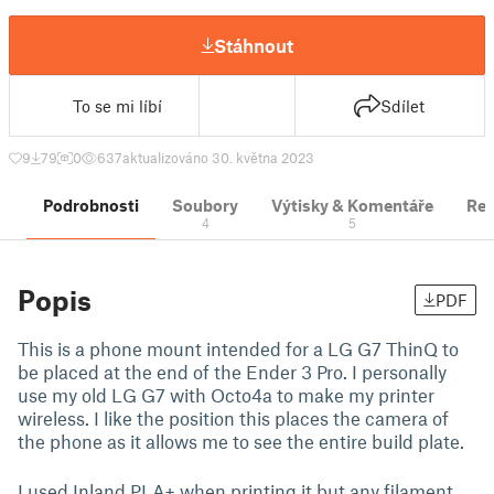
Stáhnout
To se mi líbí
Sdílet
9
79
0
637
aktualizováno 30. května 2023
Podrobnosti
Soubory
Výtisky & Komentáře
Re
4
5
Popis
PDF
This is a phone mount intended for a LG G7 ThinQ to
be placed at the end of the Ender 3 Pro. I personally
use my old LG G7 with Octo4a to make my printer
wireless. I like the position this places the camera of
the phone as it allows me to see the entire build plate.
I used Inland PLA+ when printing it but any filament