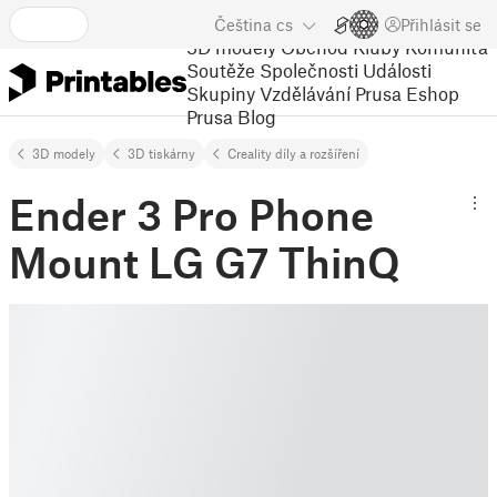
Čeština
cs
Přihlásit se
3D modely
Obchod
Kluby
Komunita
Soutěže
Společnosti
Události
Skupiny
Vzdělávání
Prusa Eshop
Prusa Blog
3D modely
3D tiskárny
Creality díly a rozšíření
Ender 3 Pro Phone
Mount LG G7 ThinQ