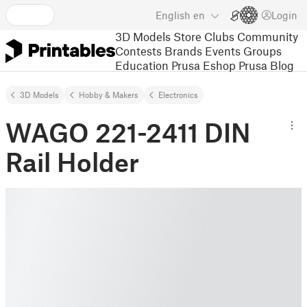
English
en
Login
3D Models
Store
Clubs
Community
Contests
Brands
Events
Groups
Education
Prusa Eshop
Prusa Blog
3D Models
Hobby & Makers
Electronics
WAGO 221-2411 DIN
Rail Holder