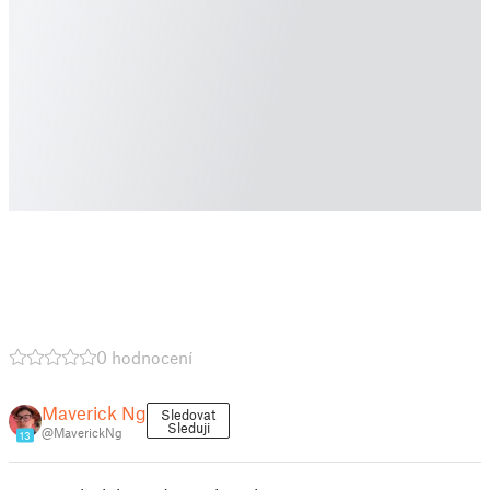
0 hodnocení
Maverick Ng
Sledovat
Sleduji
@MaverickNg
13