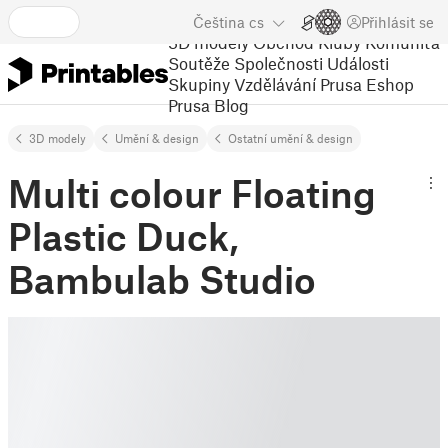
Čeština
cs
Přihlásit se
3D modely
Obchod
Kluby
Komunita
Soutěže
Společnosti
Události
Skupiny
Vzdělávání
Prusa Eshop
Prusa Blog
3D modely
Umění & design
Ostatní umění & design
Multi colour Floating
Plastic Duck,
Bambulab Studio