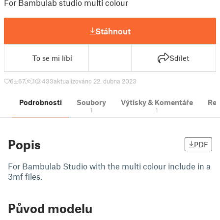
For Bambulab studio multi colour
Stáhnout
To se mi líbí
Sdílet
6
67
1
433
aktualizováno 22. dubna 2023
Podrobnosti
Soubory
Výtisky & Komentáře
Re
1
1
Popis
PDF
For Bambulab Studio with the multi colour include in a
3mf files.
Původ modelu