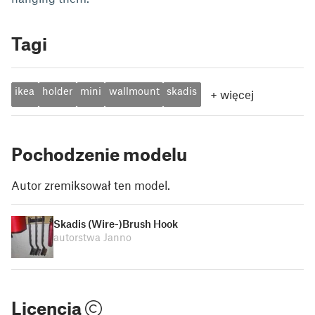
Tagi
ikea
holder
mini
wallmount
skadis
+
więcej
Pochodzenie modelu
Autor zremiksował ten model.
Skadis (Wire-)Brush Hook
autorstwa Janno
Licencja