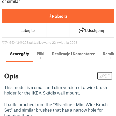
or similar
Pobierz
Lubię to
Udostępnij
7
66
3
228
zaktualizowano 22 kwietnia 2023
Szczegóły
Pliki
Realizacje i Komentarze
Remik
1
3
1
Opis
PDF
This model is a small and slim version of a wire brush
holder for the IKEA Skådis wall mount.
It suits brushes from the “Silverline - Mini Wire Brush
Set“ and similar brushes that has a narrow hole for
hanging them.