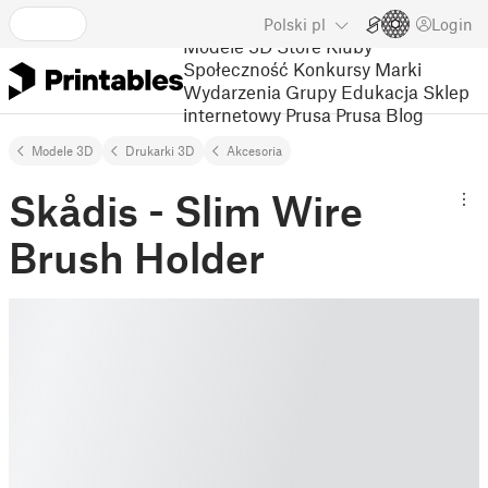
Polski
pl
Login
Modele 3D
Store
Kluby
Społeczność
Konkursy
Marki
Wydarzenia
Grupy
Edukacja
Sklep
internetowy Prusa
Prusa Blog
Modele 3D
Drukarki 3D
Akcesoria
Skådis - Slim Wire
Brush Holder