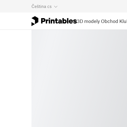
Čeština
cs
3D modely
Obchod
Klu