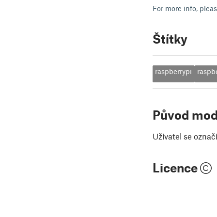
For more info, plea
Štítky
raspberrypi
raspb
Původ mod
Uživatel se označ
Licence