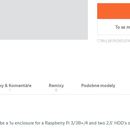
To se mi
58
261
0
27
ky & Komentáře
Remixy
Podobné modely
1
0
 be a 1u enclosure for a Raspberry Pi 3/3B+/4 and two 2.5' HDD's o