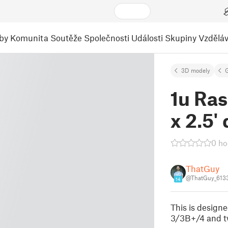
by
Komunita
Soutěže
Společnosti
Události
Skupiny
Vzděláv
3D modely
1u Ras
x 2.5' 
0 ho
ThatGuy
@ThatGuy_613
14
This is designe
3/3B+/4 and tw