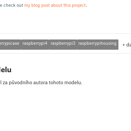
se check out
my blog post about this project
.
errypicase
raspberrypi4
raspberrypi3
raspberrypihousing
+
da
elu
il za původního autora tohoto modelu.