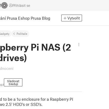
Přihlásit se
ání
Prusa Eshop
Prusa Blog
Vytvořit
Gadgety
Počítače
pberry Pi NAS (2
drives)
dnocení
Sledovat
Sleduji
397
d to be a 1u enclosure for a Raspberry Pi
o 2.5' HDD's or SSD's.