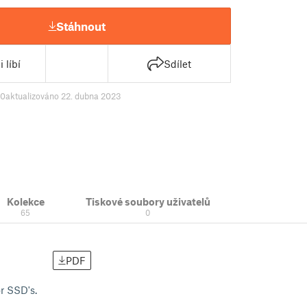
Stáhnout
 líbí
Sdílet
40
aktualizováno 22. dubna 2023
Kolekce
Tiskové soubory uživatelů
65
0
PDF
r SSD's.