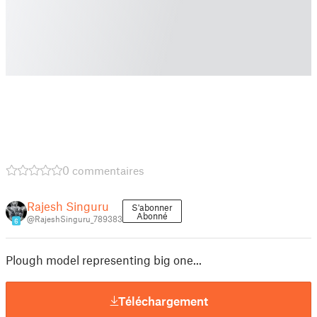
0 commentaires
Rajesh Singuru
S'abonner
Abonné
@RajeshSinguru_789383
6
Plough model representing big one...
Téléchargement