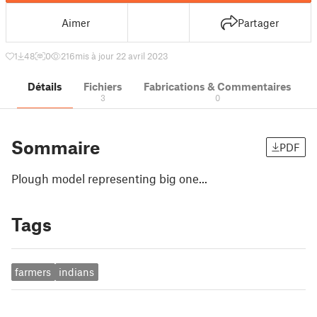
Aimer
Partager
1
48
0
216
mis à jour 22 avril 2023
Détails
Fichiers
Fabrications & Commentaires
3
0
Sommaire
PDF
Plough model representing big one...
Tags
farmers
indians