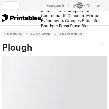
Français
fr
Connexion
Modèles 3D
Boutique
Clubs
Communauté
Concours
Marques
Événements
Groupes
Éducation
Boutique Prusa
Prusa Blog
Modèles 3D
Loisirs & Makers
Pièces mécaniques
Plough