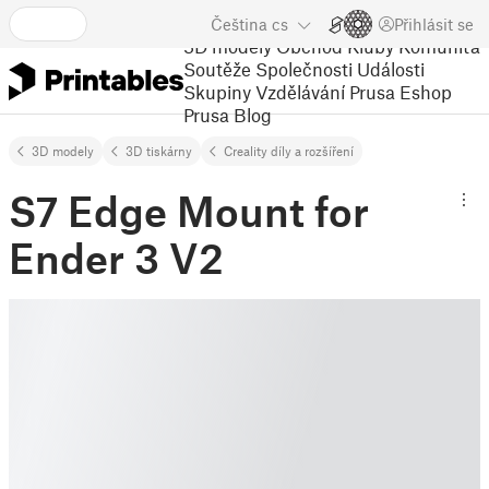
Čeština
cs
Přihlásit se
3D modely
Obchod
Kluby
Komunita
Soutěže
Společnosti
Události
Skupiny
Vzdělávání
Prusa Eshop
Prusa Blog
3D modely
3D tiskárny
Creality díly a rozšíření
S7 Edge Mount for
Ender 3 V2