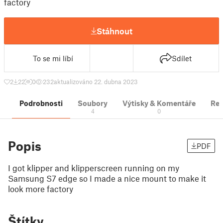
factory
Stáhnout
To se mi líbí
Sdílet
2
22
0
232
aktualizováno 22. dubna 2023
Podrobnosti
Soubory
Výtisky & Komentáře
Re
4
0
Popis
PDF
I got klipper and klipperscreen running on my
Samsung S7 edge so I made a nice mount to make it
look more factory
Štítky