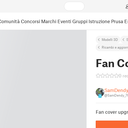
Comunità
Concorsi
Marchi
Eventi
Gruppi
Istruzione
Prusa 
Modelli 3D
Ricambi e aggior
Fan C
0 re
SamDend
@SamDendy_7
7
Fan cover upg