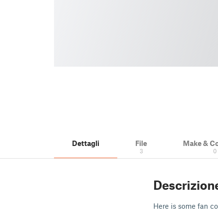
Dettagli
File
Make & C
3
0
Descrizion
Here is some fan cov