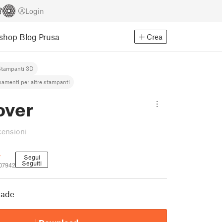
Login
Eshop
Blog Prusa
Crea
Stampanti 3D
namenti per altre stampanti
over
censioni
y
Segui
Seguiti
07942
rade