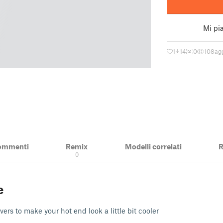
Mi pi
1
14
0
108
ag
ommenti
Remix
Modelli correlati
R
0
e
ers to make your hot end look a little bit cooler