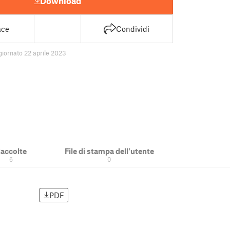
Download
ace
Condividi
giornato 22 aprile 2023
accolte
File di stampa dell'utente
6
0
PDF