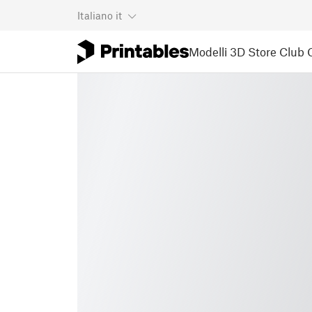
Italiano
it
Modelli 3D
Store
Club