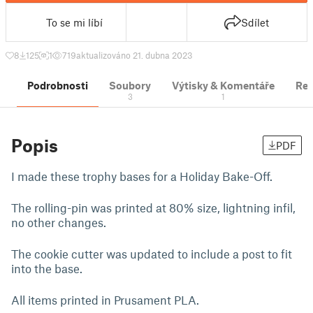
To se mi líbí
Sdílet
8
125
1
719
aktualizováno 21. dubna 2023
Podrobnosti
Soubory
Výtisky & Komentáře
Re
3
1
Popis
PDF
I made these trophy bases for a Holiday Bake-Off.
The rolling-pin was printed at 80% size, lightning infil,
no other changes.
The cookie cutter was updated to include a post to fit
into the base.
All items printed in Prusament PLA.