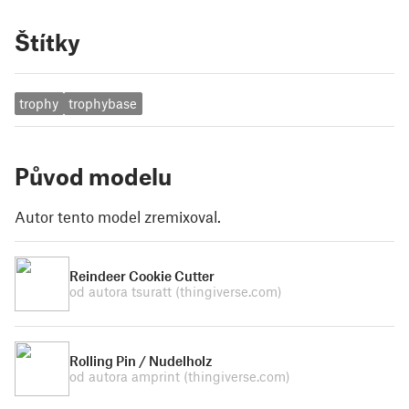
Štítky
trophy
trophybase
Původ modelu
Autor tento model zremixoval.
Reindeer Cookie Cutter
od autora tsuratt
(thingiverse.com)
Rolling Pin / Nudelholz
od autora amprint
(thingiverse.com)