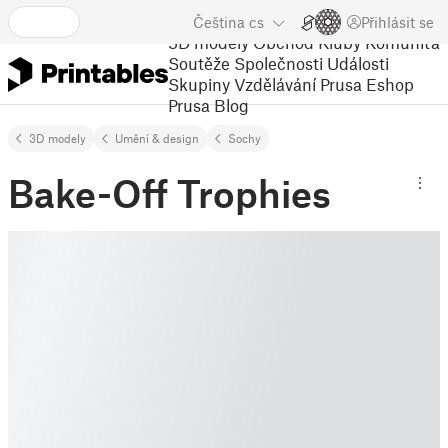
Čeština
cs
Přihlásit se
3D modely
Obchod
Kluby
Komunita
Soutěže
Společnosti
Události
Skupiny
Vzdělávání
Prusa Eshop
Prusa Blog
3D modely
Umění & design
Sochy
Bake-Off Trophies