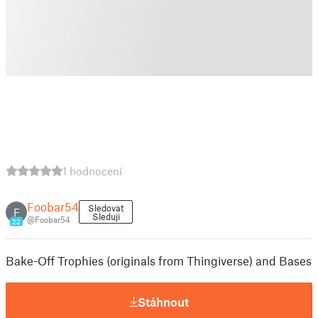
1 hodnocení
Foobar54
Sledovat
F
Sleduji
@Foobar54
22
Bake-Off Trophies (originals from Thingiverse) and Bases
Stáhnout