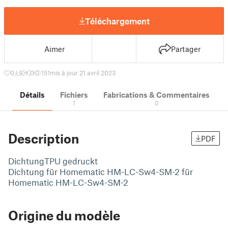
Téléchargement
Aimer
Partager
0
9
0
151
mis à jour 21 avril 2023
Détails
Fichiers
Fabrications & Commentaires
1
0
Description
PDF
DichtungTPU gedruckt
Dichtung für Homematic HM-LC-Sw4-SM-2 für
Homematic HM-LC-Sw4-SM-2
Origine du modèle