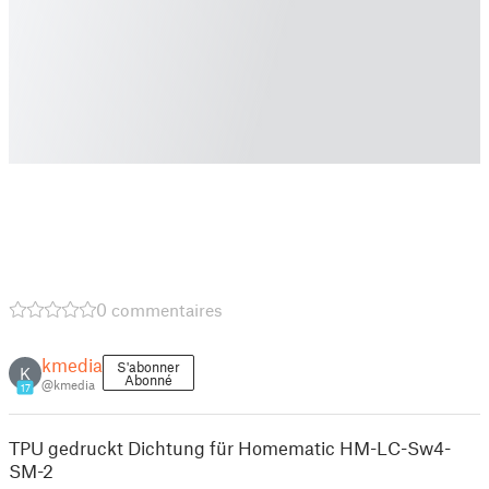
0 commentaires
kmedia
S'abonner
K
Abonné
@kmedia
17
TPU gedruckt Dichtung für Homematic HM-LC-Sw4-
SM-2