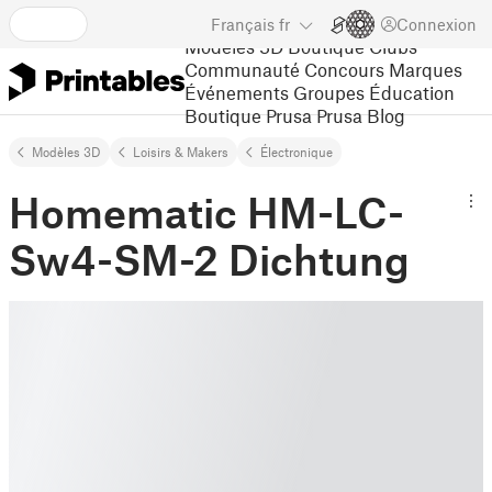
Français
fr
Connexion
Modèles 3D
Boutique
Clubs
Communauté
Concours
Marques
Événements
Groupes
Éducation
Boutique Prusa
Prusa Blog
Modèles 3D
Loisirs & Makers
Électronique
Homematic HM-LC-
Sw4-SM-2 Dichtung