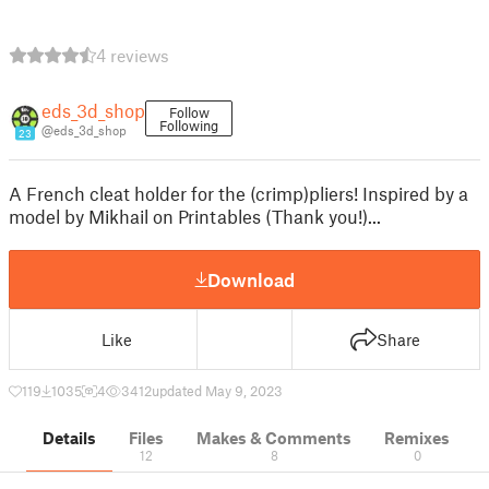
4 reviews
eds_3d_shop
Follow
Following
@eds_3d_shop
23
A French cleat holder for the (crimp)pliers! Inspired by a
model by Mikhail on Printables (Thank you!)...
Download
Like
Share
119
1035
4
3412
updated May 9, 2023
Details
Files
Makes & Comments
Remixes
12
8
0