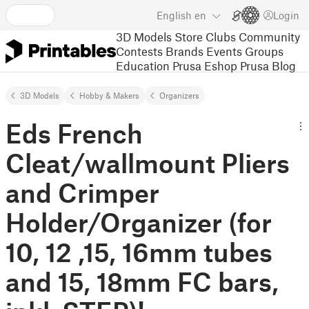
English
en
Login
3D Models
Store
Clubs
Community
Contests
Brands
Events
Groups
Education
Prusa Eshop
Prusa Blog
3D Models
Hobby & Makers
Organizers
Eds French
Cleat/wallmount Pliers
and Crimper
Holder/Organizer (for
10, 12 ,15, 16mm tubes
and 15, 18mm FC bars,