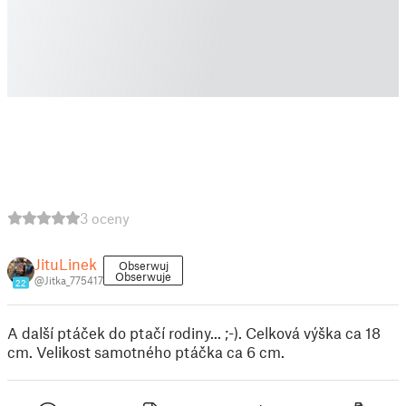
3 oceny
JituLinek
Obserwuj
Obserwuje
@Jitka_775417
22
A další ptáček do ptačí rodiny... ;-). Celková výška ca 18
cm. Velikost samotného ptáčka ca 6 cm.