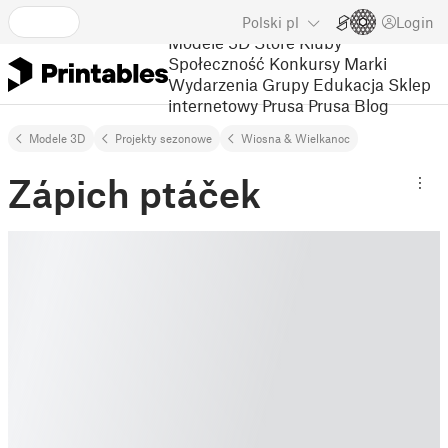
Polski
pl
Login
Modele 3D
Store
Kluby
Społeczność
Konkursy
Marki
Wydarzenia
Grupy
Edukacja
Sklep
internetowy Prusa
Prusa Blog
Modele 3D
Projekty sezonowe
Wiosna & Wielkanoc
Zápich ptáček