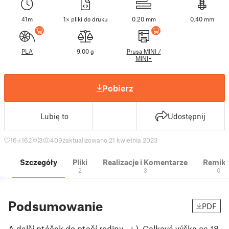
41m
1× pliki do druku
0.20 mm
0.40 mm
PLA
9.00 g
Prusa MINI /
MINI+
Pobierz
Lubię to
Udostępnij
16
162
3
409
zaktualizowano 21 kwietnia 2023
Szczegóły
Pliki
Realizacje i Komentarze
Remik
2
3
0
Podsumowanie
PDF
A další ptáček do ptačí rodiny... ;-). Celková výška ca 18