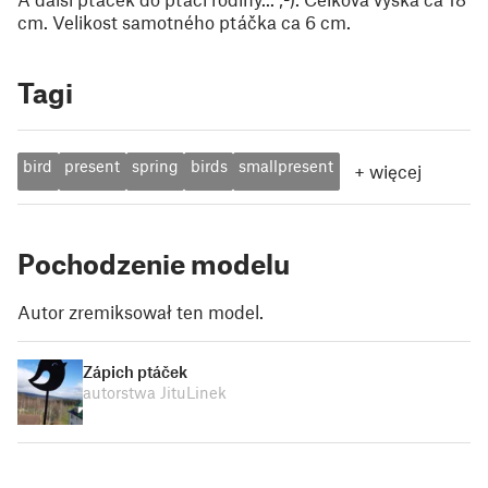
cm. Velikost samotného ptáčka ca 6 cm.
Tagi
bird
present
spring
birds
smallpresent
+
więcej
Pochodzenie modelu
Autor zremiksował ten model.
Zápich ptáček
autorstwa JituLinek