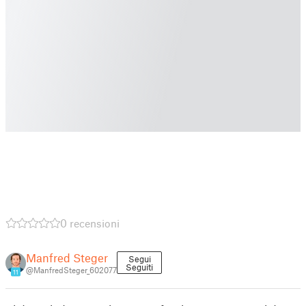
0 recensioni
Manfred Steger
Segui
Seguiti
@ManfredSteger_602077
11