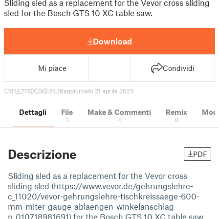
Sliding sled as a replacement for the Vevor cross sliding
sled for the Bosch GTS 10 XC table saw.
Download
Mi piace
Condividi
31
278
0
2429
aggiornato 21 aprile 2023
Dettagli
File
Make & Commenti
Remix
Model
3
4
0
Descrizione
PDF
Sliding sled as a replacement for the Vevor cross
sliding sled (https://www.vevor.de/gehrungslehre-
c_11020/vevor-gehrungslehre-tischkreissaege-600-
mm-miter-gauge-ablaengen-winkelanschlag-
p_010718981691) for the Bosch GTS 10 XC table saw.