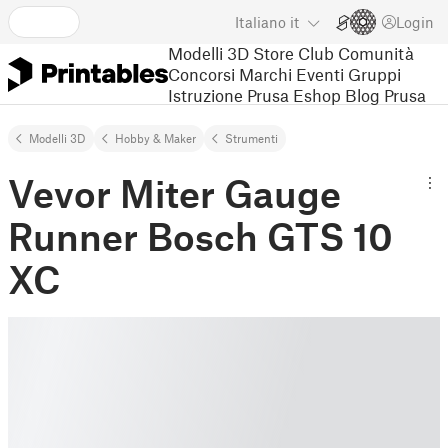
Italiano
it
Login
Modelli 3D
Store
Club
Comunità
Concorsi
Marchi
Eventi
Gruppi
Istruzione
Prusa Eshop
Blog Prusa
Modelli 3D
Hobby & Maker
Strumenti
Vevor Miter Gauge
Runner Bosch GTS 10
XC